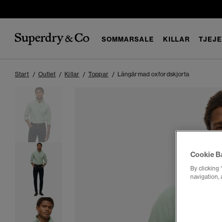
SOMMARSALE
KILLAR
TJEJ
Start
Outlet
Killar
Toppar
Långärmad oxfordskjorta
Cookie B
By clicking 
navigation, 