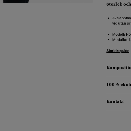
Storlek oc
Avslappnad
vid utan pr
Modell:
Höj
Modellen b
Storleksguide
Kompositio
100 % ekol
Kontakt