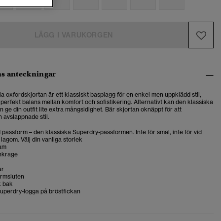
LÄGG I VARUKORGEN
s anteckningar
la oxfordskjortan är ett klassiskt basplagg för en enkel men uppklädd stil,
perfekt balans mellan komfort och sofistikering. Alternativt kan den klassiska
en ge din outfit lite extra mångsidighet. Bär skjortan oknäppt för att
 avslappnade stil.
passform – den klassiska Superdry-passformen. Inte för smal, inte för vid
 lagom. Välj din vanliga storlek
ram
nkrage
ar
ärmsluten
k bak
uperdry-logga på bröstfickan