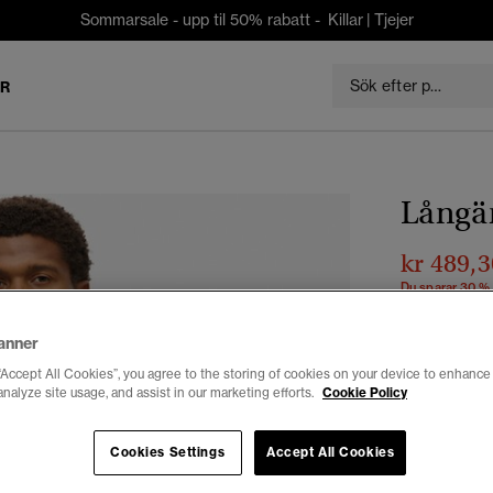
Sommarsale - upp til 50% rabatt -
Killar
|
Tjejer
ER
Långä
kr 489,3
Du sparar 30 %
Färg:
sage g
anner
“Accept All Cookies”, you agree to the storing of cookies on your device to enhance 
analyze site usage, and assist in our marketing efforts.
Cookie Policy
Välj Storlek:
Cookies Settings
Accept All Cookies
XXS
X