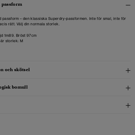
h passform
 passform – den klassiska Superdry-passformen. Inte för smal, inte för
ecis rätt. Välj din normala storlek.
d 1m89. Bröst 97cm
är storlek:
M
n och skötsel
ogisk bomull