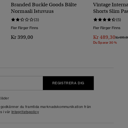
Branded Buckle Goods Bälte
Vintage Intern
Normaali Istuvuus
Shorts Slim Pa
(3)
(5)
Fler Färger Finns
Fler Färger Finns
Kr 399,00
Kr 489,30
Pris Red
Kr 699,0
Du Sparar 30 %
REGISTRERA DIG
läder
g godkänner du framtida marknadskommunikation från
s i vår
Integritetspolicy