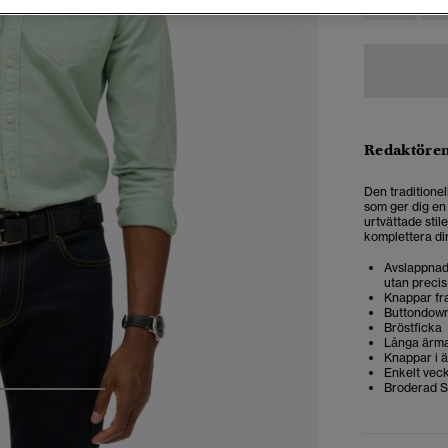
Redaktören
Den traditionel
som ger dig en 
urtvättade stil
komplettera din
Avslappnad 
utan precis
Knappar f
Buttondow
Bröstficka
Långa ärm
Knappar i 
Enkelt vec
Broderad S
3
4
5