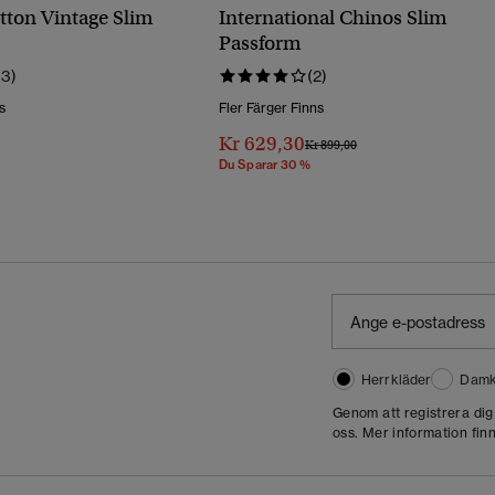
tton Vintage Slim
International Chinos Slim
Passform
13)
(2)
s
Fler Färger Finns
Kr 629,30
Pris Reducerat Från
Till
Kr 899,00
Du Sparar 30 %
Herrkläder
Damk
Genom att registrera di
oss. Mer information finn