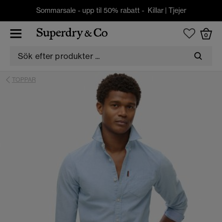
Sommarsale - upp til 50% rabatt -
Killar
|
Tjejer
0
TOPPAR