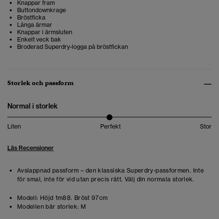
Knappar fram
Buttondownkrage
Bröstficka
Långa ärmar
Knappar i ärmsluten
Enkelt veck bak
Broderad Superdry-logga på bröstfickan
Storlek och passform
Normal i storlek
Liten
Perfekt
Stor
Läs Recensioner
Avslappnad passform – den klassiska Superdry-passformen. Inte
för smal, inte för vid utan precis rätt. Välj din normala storlek.
Modell:
Höjd 1m88. Bröst 97cm
Modellen bär storlek:
M