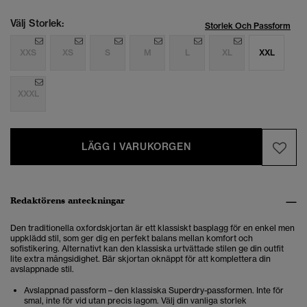
Välj Storlek:
Storlek Och Passform
XXS
XS
S
M
L
XL
XXL
XXXL
LÄGG I VARUKORGEN
Redaktörens anteckningar
Den traditionella oxfordskjortan är ett klassiskt basplagg för en enkel men
uppklädd stil, som ger dig en perfekt balans mellan komfort och
sofistikering. Alternativt kan den klassiska urtvättade stilen ge din outfit
lite extra mångsidighet. Bär skjortan oknäppt för att komplettera din
avslappnade stil.
Avslappnad passform – den klassiska Superdry-passformen. Inte för
smal, inte för vid utan precis lagom. Välj din vanliga storlek