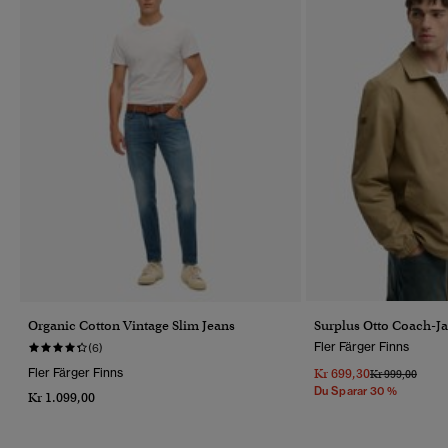
Organic Cotton Vintage Slim Jeans
Surplus Otto Coach-J
Fler Färger Finns
(6)
Fler Färger Finns
Kr 699,30
Pris Reducerat 
Till
Kr 999,00
Du Sparar 30 %
Kr 1.099,00