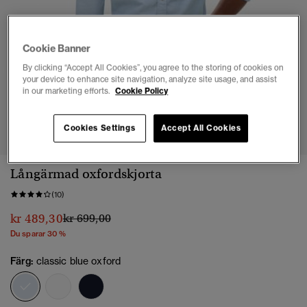
Cookie Banner
By clicking “Accept All Cookies”, you agree to the storing of cookies on
your device to enhance site navigation, analyze site usage, and assist
in our marketing efforts.
Cookie Policy
1
2
3
4
5
6
Cookies Settings
Accept All Cookies
Långärmad oxfordskjorta
(10)
Pris reducerat från
till
kr 489,30
kr 699,00
Du sparar 30 %
Färg:
classic blue oxford
vald