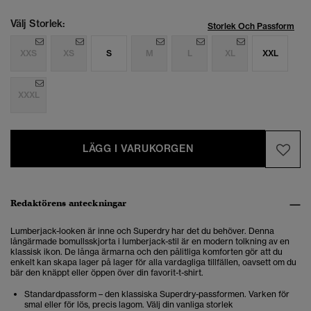
Välj Storlek:
Storlek Och Passform
XXS
XS
S
M
L
XL
XXL
XXXL
LÄGG I VARUKORGEN
Redaktörens anteckningar
Lumberjack-looken är inne och Superdry har det du behöver. Denna
långärmade bomullsskjorta i lumberjack-stil är en modern tolkning av en
klassisk ikon. De långa ärmarna och den pålitliga komforten gör att du
enkelt kan skapa lager på lager för alla vardagliga tillfällen, oavsett om du
bär den knäppt eller öppen över din favorit-t-shirt.
Standardpassform – den klassiska Superdry-passformen. Varken för
smal eller för lös, precis lagom. Välj din vanliga storlek