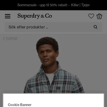
Sommarsale - upp til 50% rabatt -
Killar
|
Tjejer
0
TOPPAR
Cookie Banner