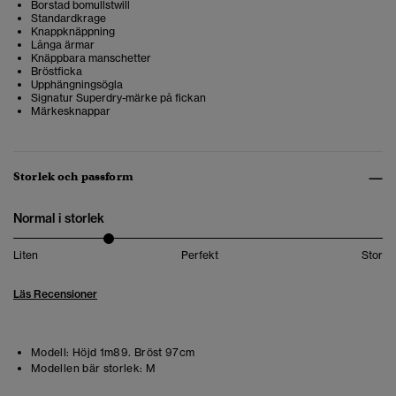
Borstad bomullstwill
Standardkrage
Knappknäppning
Långa ärmar
Knäppbara manschetter
Bröstficka
Upphängningsögla
Signatur Superdry-märke på fickan
Märkesknappar
Storlek och passform
Normal i storlek
Liten
Perfekt
Stor
Läs Recensioner
Modell:
Höjd 1m89. Bröst 97cm
Modellen bär storlek:
M