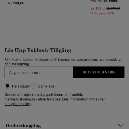
Fler Färger Finns
Kr 249,00
Kr 489,30
Pris Reducerat 
Till
Kr 699,00
Du Sparar 30 %
Lås Upp Exklusiv Tillgång
Få tillgång: bakom kulisserna till kampanjer, samarbeten, nya produkter
och försäljning.
REGISTRERA DIG
Herrkläder
Damkläder
Genom att registrera dig godkänner du framtida
marknadskommunikation från oss. Mer information finns i vår
Integritetspolicy
Onlineshopping