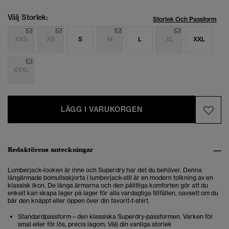
Välj Storlek:
Storlek Och Passform
XXS
XS
S
M
L
XL
XXL
XXXL
LÄGG I VARUKORGEN
Redaktörens anteckningar
Lumberjack-looken är inne och Superdry har det du behöver. Denna
långärmade bomullsskjorta i lumberjack-stil är en modern tolkning av en
klassisk ikon. De långa ärmarna och den pålitliga komforten gör att du
enkelt kan skapa lager på lager för alla vardagliga tillfällen, oavsett om du
bär den knäppt eller öppen över din favorit-t-shirt.
Standardpassform – den klassiska Superdry-passformen. Varken för
smal eller för lös, precis lagom. Välj din vanliga storlek