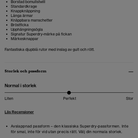
Borstad bomullstwill
Standardkrage
Knappknäppning
Långa ärmar
Knäppbara manschetter
Bröstficka
Upphängningsögla
Signatur Superdry-märke på fickan
Märkesknappar
Fantastiska djupblå rutor med inslag av gult och rött.
Storlek och passform
Normal i storlek
Liten
Perfekt
Stor
Läs Recensioner
Avslappnad passform – den klassiska Superdry-passformen. Inte
för smal, inte för vid utan precis rätt. Välj din normala storlek.