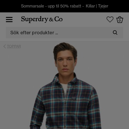
Sommarsale - upp til 50% rabatt -
Killar
|
Tjejer
0
TOPPAR