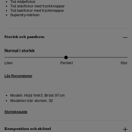
Två midjefickor
Två sidofickor med tryckknappar
Två bakfickor med tryckknappar
Superdry-märken
Storlek och passform
Normal i storlek
Liten
Perfekt
Stor
Läs Recensioner
Modell:
Höjd 1m93. Bröst 97cm
Modellen bär storlek:
32
Storleksguide
Komposition och skötsel