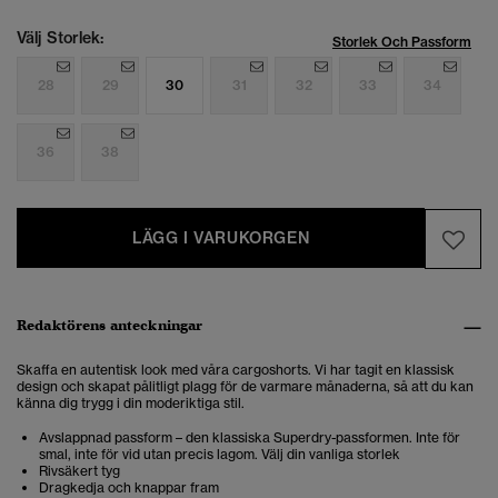
Välj Storlek:
Storlek Och Passform
28
29
30
31
32
33
34
36
38
LÄGG I VARUKORGEN
Redaktörens anteckningar
Skaffa en autentisk look med våra cargoshorts. Vi har tagit en klassisk
design och skapat pålitligt plagg för de varmare månaderna, så att du kan
känna dig trygg i din moderiktiga stil.
Avslappnad passform – den klassiska Superdry-passformen. Inte för
smal, inte för vid utan precis lagom. Välj din vanliga storlek
Rivsäkert tyg
Dragkedja och knappar fram