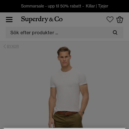
Sommarsale - upp til 50% rabatt -
Killar
|
Tjejer
0
BYXOR