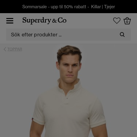
Sommarsale - upp til 50% rabatt -
Killar
|
Tjejer
0
TOPPAR