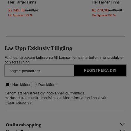
Fler Färger Finns
Fler Färger Finns
Kr 349,30
Kr 279,30
Pris Reducerat Från
Till
Pris Reducerat 
Till
Kr 499,00
Kr 399,00
Du Sparar 30 %
Du Sparar 30 %
Lås Upp Exklusiv Tillgång
Få tillgång: bakom kulisserna till kampanjer, samarbeten, nya produkter
och försäljning.
REGISTRERA DIG
Herrkläder
Damkläder
Genom att registrera dig godkänner du framtida
marknadskommunikation från oss. Mer information finns i vår
Integritetspolicy
Onlineshopping