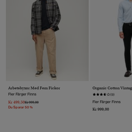
Arbetsbyxor Med Fem Fickor
Organic Cotton Vintag
Fler Färger Finns
(9)
Kr 499,50
Fler Färger Finns
Pris Reducerat Från
Till
Kr 999,00
Du Sparar 50 %
Kr 999,00