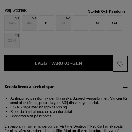
Välj Storlek:
Storlek Och Passform
XXS
XS
S
M
L
XL
XXL
XXXL
LÄGG I VARUKORGEN
Redaktörens anteckningar
Avslappnad passform – den klassiska Superdry-passformen. Varken för
smal eller för lös, precis lagom. Välj din vanliga storlek
Enkel krage med knappknäppning
Ribbade ärmhål med en signaturdetalj
Broderad text på bröstet
En basplagg i varje garderob, vår Vintage Destroy Pikétröja har skapats
för att utgöra grunden i dina outfits. Med en diskret broderad logga på