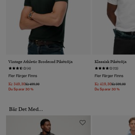
Vintage Athletic Broderad Pikétröja
Klassisk Pikétröja
(4)
(13)
Fler Färger Finns
Fler Färger Finns
Kr 349,30
Kr 419,30
Pris Reducerat Från
Till
Pris Reducerat 
Till
Kr 499,00
Kr 599,00
Du Sparar 30 %
Du Sparar 30 %
Bär Det Med...