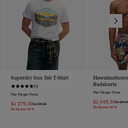
Superdry Sun Tab T-Shirt
Hawaiimönstr
Badshorts
(1)
Fler Färger Finns
Fler Färger Finns
Kr 349,30
Pris Red
Kr 499,0
Kr 279,30
Pris Reducerat Från
Till
Kr 399,00
Du Sparar 30 %
Du Sparar 30 %