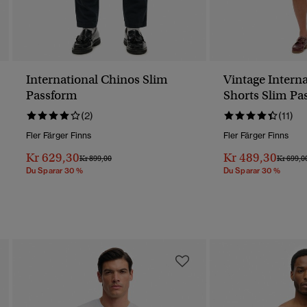
International Chinos Slim
Vintage Intern
Passform
Shorts Slim Pa
(2)
(11)
Fler Färger Finns
Fler Färger Finns
Kr 629,30
Kr 489,30
Pris Reducerat Från
Till
Pris Red
Kr 899,00
Kr 699,0
Du Sparar 30 %
Du Sparar 30 %