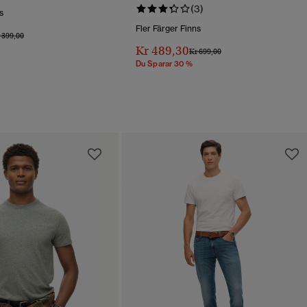
(3)
s
Fler Färger Finns
is Reducerat Från
Till
 399,00
Kr 489,30
Pris Reducerat Från
Till
Kr 699,00
Du Sparar 30 %