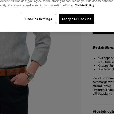
“Accept All Cookies”, you agree to the storing of cookies on your device to enhance 
analyze site usage, and assist in our marketing efforts.
Cookie Policy
XXS
X
Cookies Settings
Accept All Cookies
Redaktören
Avslappnad 
bara rätt. V
Knappstäng
Broderad S
Vacation Linnes
sommargarderob.
strandkänsla – 
stylingmöjlighe
ditt badplagg.
4
5
6
Storlek oc