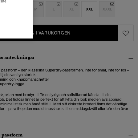
site
S
S
M
L
XL
XXL
XXXL
LÄGG I VARUKORGEN
s anteckningar
passform – den klassiska Superdry-passformen. Inte för smal, inte för lös –
älj din vanliga storlek
ning och knappmanschetter
uperdry-logga
kjortan med brodyr tillför en lyxig och sofistikerad känsla till din
 Det tidlösa linnet är perfekt för att lyfta din look med en avslappnad
minimalistisk men ändå stilfull. Med sitt diskreta broderi finns det oändliga
ter – para ihop den med chinosshorts till en middagskväll eller bär den över
h passform