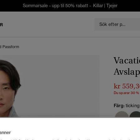
Sommarsale - upp til 50% rabatt -
Killar
|
Tjejer
ER
d Passform
Vacati
Avsla
kr 559,3
Du sparar 30 %
Färg:
ticking
anner
Välj Storlek: