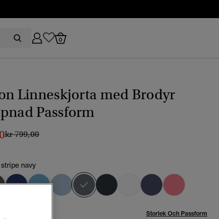
0
on Linneskjorta med Brodyr
ppnad Passform
0
Pris reducerat från
till
kr 799,00
 stripe navy
vald
Storlek Och Passform