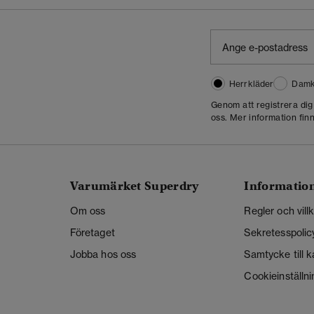
Herrkläder
Damk
Genom att registrera di
oss. Mer information finn
Varumärket Superdry
Informatio
Om oss
Regler och vill
Företaget
Sekretesspolic
Jobba hos oss
Samtycke till 
Cookieinställni