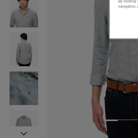
By clicking 
navigation, 
1
2
3