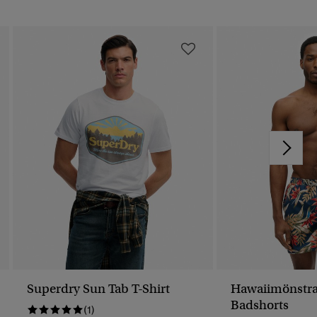
Superdry Sun Tab T-Shirt
Hawaiimönstr
Badshorts
(1)