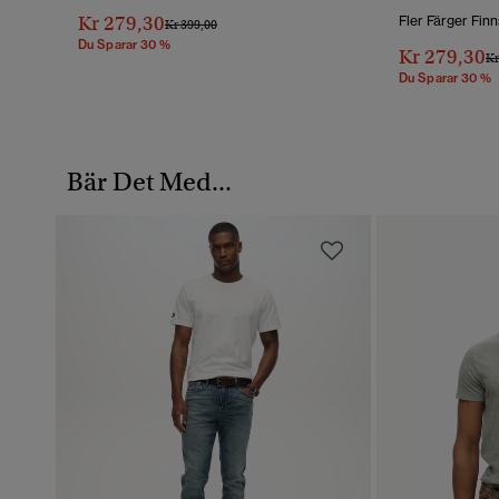
Kr 279,30
Fler Färger Finn
Pris Reducerat Från
Till
Kr 399,00
Du Sparar 30 %
Kr 279,30
Pr
Kr
Du Sparar 30 %
Bär Det Med...