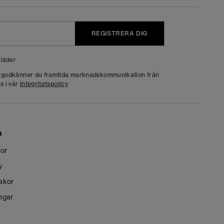
REGISTRERA DIG
läder
g godkänner du framtida marknadskommunikation från
s i vår
Integritetspolicy
n
kor
y
kakor
ngar