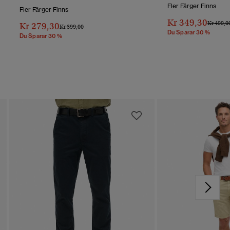
Fler Färger Finns
Fler Färger Finns
Kr 349,30
Pris Red
Kr 499,0
Kr 279,30
Pris Reducerat Från
Till
Kr 399,00
Du Sparar 30 %
Du Sparar 30 %