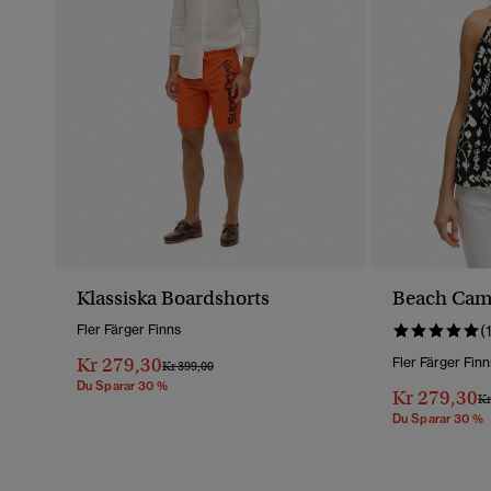
Klassiska Boardshorts
Beach Cam
Fler Färger Finns
(
Kr 279,30
Fler Färger Finn
Pris Reducerat Från
Till
Kr 399,00
Du Sparar 30 %
Kr 279,30
Pr
Kr
Du Sparar 30 %