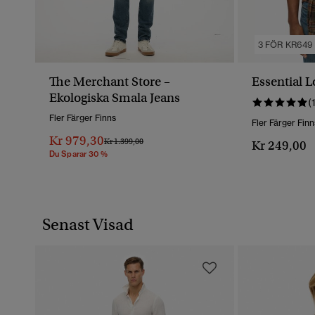
3 FÖR KR649
The Merchant Store –
Essential L
Ekologiska Smala Jeans
(
Fler Färger Finns
Fler Färger Finn
Kr 979,30
Pris Reducerat Från
Till
Kr 1.399,00
Kr 249,00
Du Sparar 30 %
Senast Visad