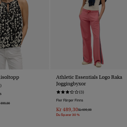
isoltopp
Athletic Essentials Logo Raka
Joggingbyxor
1)
(3)
s
Fler Färger Finns
is Reducerat Från
Till
 399,00
Kr 489,30
Pris Reducerat Från
Till
Kr 699,00
Du Sparar 30 %