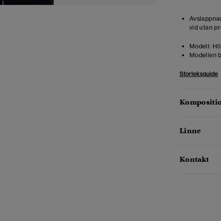
Avslappnad
vid utan pr
Modell:
Höj
Modellen b
Storleksguide
Kompositio
Linne
Kontakt