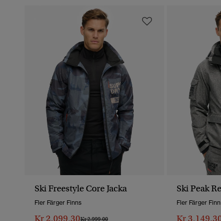
Ski Freestyle Core Jacka
Ski Peak R
Fler Färger Finns
Fler Färger Finn
Kr 2.099,30
Kr 3.149,3
Pris Reducerat Från
Till
Kr 2.999,00