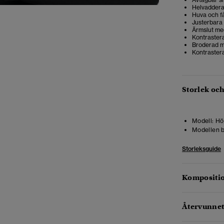
Helvadder
Huva och f
Justerbara
Ärmslut m
Kontraster
Broderad m
Kontraster
Storlek oc
Modell:
Höj
Modellen b
Storleksguide
Kompositio
Återvunnet