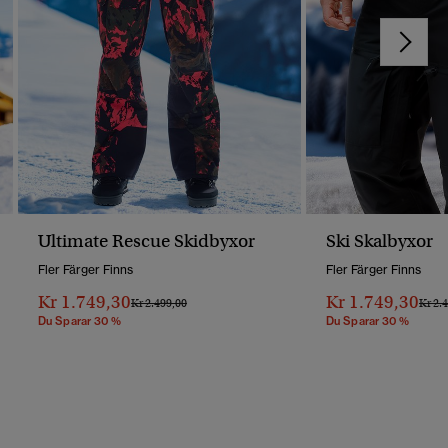
Ultimate Rescue Skidbyxor
Ski Skalbyxor
Fler Färger Finns
Fler Färger Finns
Kr 1.749,30
Kr 1.749,30
Pris Reducerat Från
Till
Pris 
Kr 2.499,00
Kr 2.
Du Sparar 30 %
Du Sparar 30 %