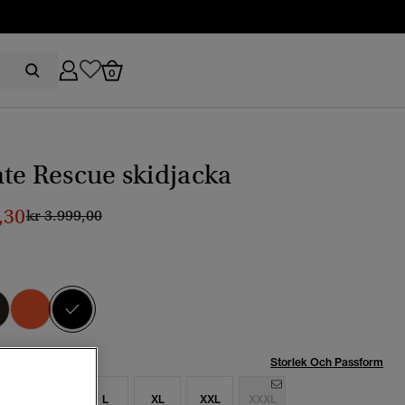
0
te Rescue skidjacka
,30
Pris reducerat från
till
kr 3.999,00
vald
Storlek Och Passform
S
M
L
XL
XXL
XXXL