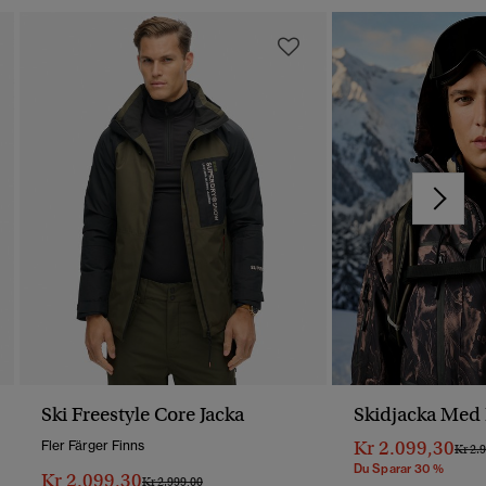
Ski Freestyle Core Jacka
Skidjacka Med
Kr 2.099,30
Fler Färger Finns
Pris 
Kr 2.
Du Sparar 30 %
Kr 2.099,30
Pris Reducerat Från
Till
Kr 2.999,00