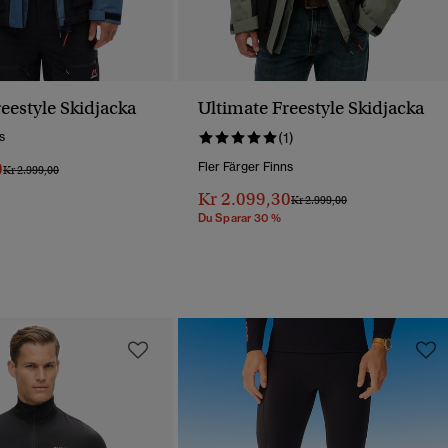
eestyle Skidjacka
Ultimate Freestyle Skidjacka
s
(1)
0
Fler Färger Finns
Pris Reducerat Från
Till
Kr 2.999,00
Kr 2.099,30
Pris Reducerat Från
Till
Kr 2.999,00
Du Sparar 30 %