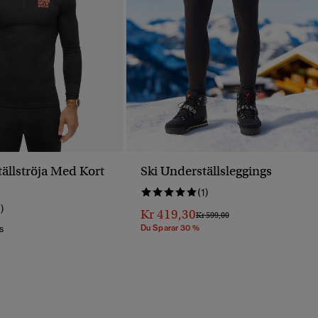
ällströja Med Kort
Ski Underställsleggings
(1)
1)
Kr 419,30
Pris Reducerat Från
Till
Kr 599,00
Du Sparar 30 %
s