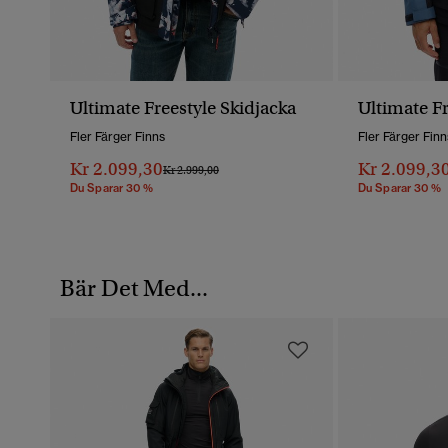
Ultimate Freestyle Skidjacka
Ultimate Fr
Fler Färger Finns
Fler Färger Finn
Kr 2.099,30
Kr 2.099,3
Pris Reducerat Från
Till
Kr 2.999,00
Du Sparar 30 %
Du Sparar 30 %
Bär Det Med...