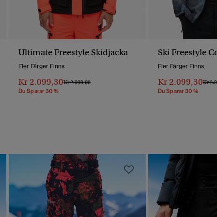
Ultimate Freestyle Skidjacka
Ski Freestyle C
Fler Färger Finns
Fler Färger Finns
Kr 2.099,30
Kr 2.099,30
Pris Reducerat Från
Till
Pris 
Kr 2.999,00
Kr 2.
Du Sparar 30 %
Du Sparar 30 %