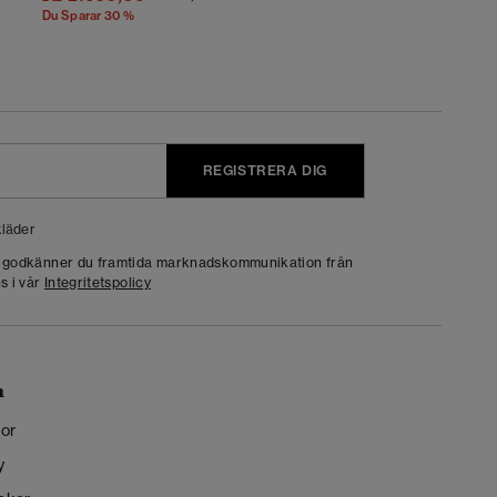
Du Sparar 30 %
REGISTRERA DIG
läder
g godkänner du framtida marknadskommunikation från
s i vår
Integritetspolicy
n
kor
y