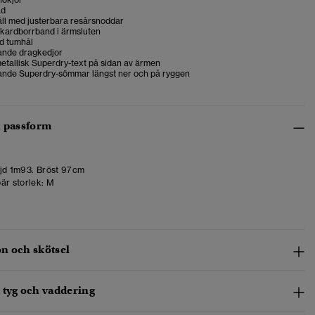
ad
åll med justerbara resårsnoddar
 kardborrband i ärmsluten
ed tumhål
ande dragkedjor
etallisk Superdry-text på sidan av ärmen
ande Superdry-sömmar längst ner och på ryggen
h passform
d 1m93. Bröst 97cm
är storlek:
M
n och skötsel
 tyg och vaddering