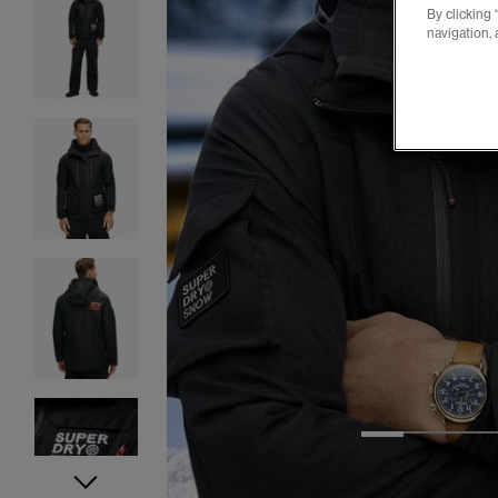
By clicking 
navigation, 
1
2
3