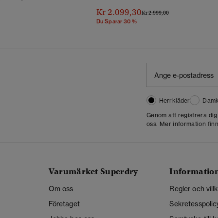
Kr 2.099,30
Pris Reducerat Från
Till
Kr 2.999,00
Du Sparar 30 %
Herrkläder
Damk
Genom att registrera di
oss. Mer information finn
Varumärket Superdry
Informatio
Om oss
Regler och vill
Företaget
Sekretesspolic