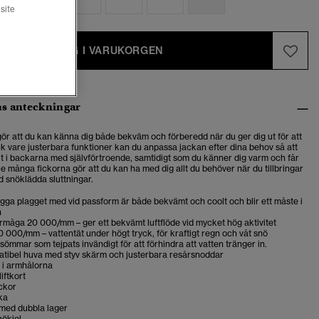
site
LÄGG I VARUKORGEN
s anteckningar
gör att du kan känna dig både bekväm och förberedd när du ger dig ut för att
k vare justerbara funktioner kan du anpassa jackan efter dina behov så att
ut i backarna med självförtroende, samtidigt som du känner dig varm och får
De många fickorna gör att du kan ha med dig allt du behöver när du tillbringar
d snöklädda sluttningar.
gga plagget med vid passform är både bekvämt och coolt och blir ett måste i
n
måga 20 000/mm – ger ett bekvämt luftflöde vid mycket hög aktivitet
0 000/mm – vattentät under högt tryck, för kraftigt regn och våt snö
sömmar som tejpats invändigt för att förhindra att vatten tränger in.
tibel huva med styv skärm och justerbara resårsnoddar
 i armhålorna
liftkort
ickor
ka
med dubbla lager
nökjol