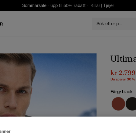
Sommarsale - upp til 50% rabatt -
Killar
|
Tjejer
ER
Ultima
kr 2.799
Du sparar 30 %
Färg:
black
Välj Storlek:
anner
XS