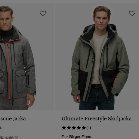
escue Jacka
Ultimate Freestyle Skidjacka
s
(1)
0
Fler Färger Finns
Pris Reducerat Från
Till
Kr 4.499,00