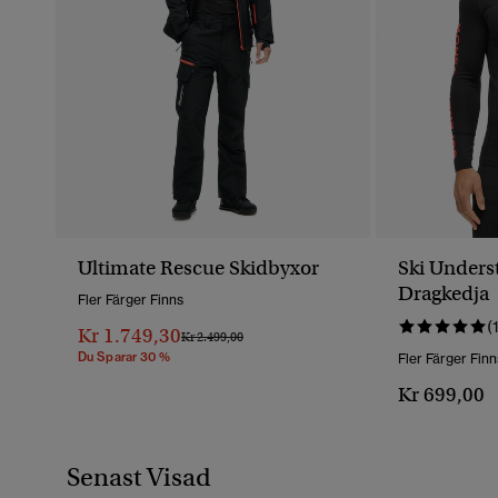
Ultimate Rescue Skidbyxor
Ski Underst
Dragkedja
Fler Färger Finns
(
Kr 1.749,30
Pris Reducerat Från
Till
Kr 2.499,00
Du Sparar 30 %
Fler Färger Finn
Kr 699,00
Senast Visad