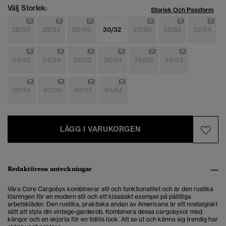
Välj Storlek:
Storlek Och Passform
28/30
28/32
30/30
30/32
32/30
32/32
32/34
34/32
34/34
36/32
36/34
38/30
38/32
38/34
40/30
40/32
40/34
LÄGG I VARUKORGEN
Redaktörens anteckningar
Våra Core Cargobyx kombinerar stil och funktionalitet och är den rustika
lösningen för en modern stil och ett klassiskt exempel på pålitliga
arbetskläder. Den rustika, praktiska andan av Americana är ett nostalgiskt
sätt att styla din vintage-garderob. Kombinera dessa cargobyxor med
kängor och en skjorta för en tidlös look. Att se ut och känna sig trendig har