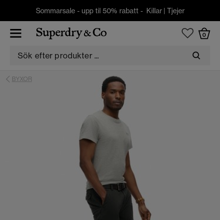
Sommarsale - upp til 50% rabatt -
Killar
|
Tjejer
0
BYXOR