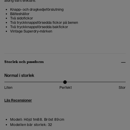
aldrig varit enklare.
Knapp- och dragkedjeförslutning
Bälteshällor
Två sidofickor
Två tryckknappsförsedda fickor på benen
Två tryckknappsförsedda bakfickor
Vintage Superdry-märken
Storlek och passform
Normal i storlek
Liten
Perfekt
Stor
Läs Recensioner
Modell:
Höjd 1m88. Bröst 89cm
Modellen bär storlek:
32