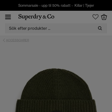
Sommarsale - upp til 50% rabatt -
Killar
|
Tjejer
0
ACCESSOARER