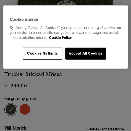
Cookie Banner
By clicking “Accept All Cookies”, you agree to the storing of cookies on
your device to enhance site navigation, analyze site usage, and assist
in our marketing efforts.
Cookie Policy
1
2
Cookies Settings
Accept All Cookies
Trucker Stickad Mössa
kr 299,00
Färg:
army green
vald
Välj Storlek:
Storlek Och Passform