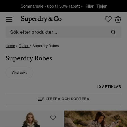
Sommarsale - upp til 50% rabatt -
Killar
|
Tjejer
0
Home
Tjejer
Superdry Robes
Superdry Robes
Vindjacka
10 ARTIKLAR
FILTRERA OCH SORTERA