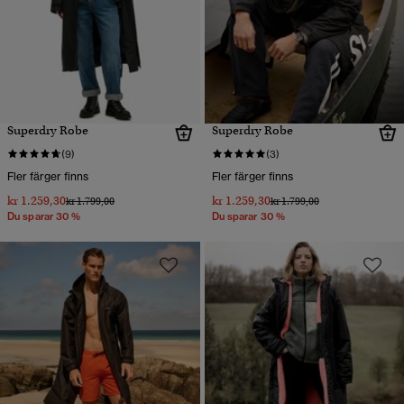
Superdry Robe
Superdry Robe
(9)
(3)
Fler färger finns
Fler färger finns
kr 1.259,30
kr 1.259,30
Pris reducerat från
till
Pris reducerat från
till
kr 1.799,00
kr 1.799,00
Du sparar 30 %
Du sparar 30 %