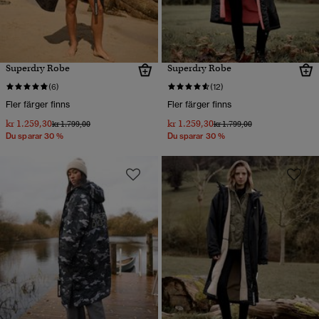
Superdry Robe
Superdry Robe
(6)
(12)
Fler färger finns
Fler färger finns
kr 1.259,30
kr 1.259,30
Pris reducerat från
till
Pris reducerat från
till
kr 1.799,00
kr 1.799,00
Du sparar 30 %
Du sparar 30 %