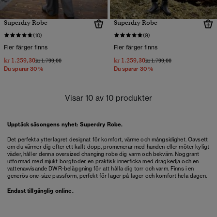
Superdry Robe
Superdry Robe
(10)
(9)
Fler färger finns
Fler färger finns
kr 1.259,30
kr 1.259,30
Pris reducerat från
till
Pris reducerat från
till
kr 1.799,00
kr 1.799,00
Du sparar 30 %
Du sparar 30 %
Visar 10 av 10 produkter
Upptäck säsongens nyhet: Superdry Robe.
Det perfekta ytterlagret designat för komfort, värme och mångsidighet. Oavsett
om du värmer dig efter ett kallt dopp, promenerar med hunden eller möter kyligt
väder, håller denna oversized changing robe dig varm och bekväm. Noggrant
utformad med mjukt borgfoder, en praktisk innerficka med dragkedja och en
vattenavvisande DWR-beläggning för att hålla dig torr och varm. Finns i en
generös one-size passform, perfekt för lager på lager och komfort hela dagen.
Endast tillgänglig online.