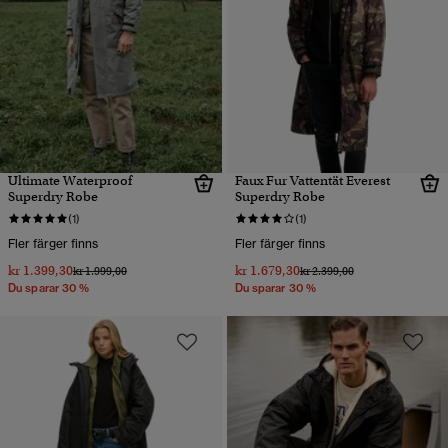
Ultimate Waterproof
Faux Fur Vattentät Everest
Superdry Robe
Superdry Robe
(1)
(1)
Fler färger finns
Fler färger finns
kr 1.399,30
kr 1.679,30
Pris reducerat från
till
Pris reducerat från
till
kr 1.999,00
kr 2.399,00
Du sparar 30 %
Du sparar 30 %