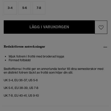
3-4
5-6
7-8
LÄGG I VARUKORGEN
Redaktörens anteckningar
Mjuk fotrem i frotté med broderad logga
Formad fotbädd
Badtofflorna i frotté ger en annorlunda textur till dina semesterskor med
en distinkt fotrem täckt av frotté som höjer din stil.
UK 3-4, EU 36-37, US 5-6
UK 5-6, EU 38-39, US 7-8
UK 7-8, EU 40-41, US 9-10