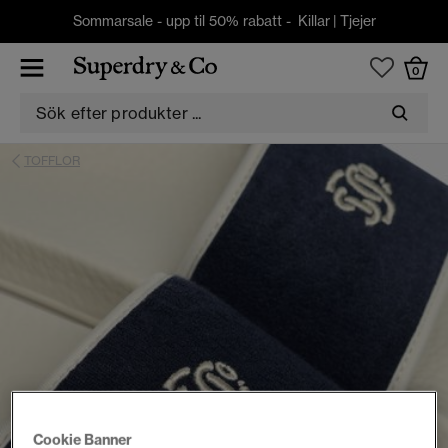
Sommarsale - upp til 50% rabatt -
Killar
|
Tjejer
0
TOFFLOR
Cookie Banner