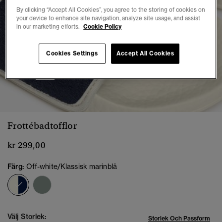
By clicking “Accept All Cookies”, you agree to the storing of cookies on
your device to enhance site navigation, analyze site usage, and assist
in our marketing efforts.
Cookie Policy
Cookies Settings
Accept All Cookies
1
2
3
4
5
6
7
8
Frottébadtofflor
kr 299,00
Färg:
Off-white/Klassisk marinblå
vald
Välj Storlek:
Storlek Och Passform