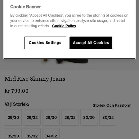
Cookie Banner
By clicking “Accept All Cookies”, you agree to the storing of cookies on
your device to enhance site navigation, analyze site usage, and assist
in our marketing efforts.
Cookie Policy
Cookies Settings
Accept All Cookies
1
2
3
4
5
6
7
Mid Rise Skinny Jeans
kr 799,00
Välj Storlek:
Storlek Och Passform
26/30
26/32
28/30
28/32
30/30
30/32
32/30
32/32
34/32