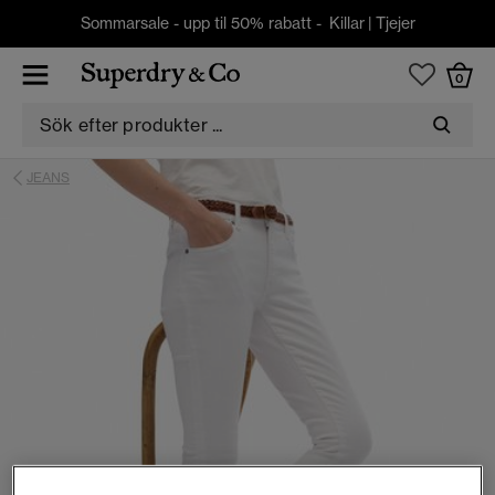
Sommarsale - upp til 50% rabatt -
Killar
|
Tjejer
0
JEANS