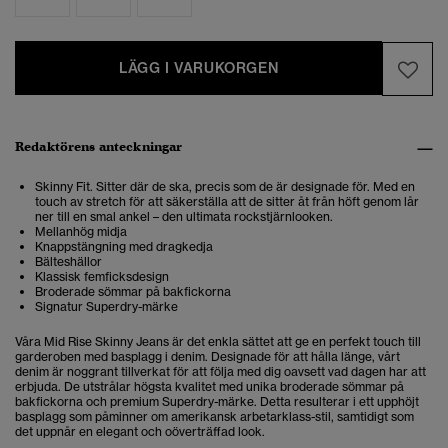
LÄGG I VARUKORGEN
Redaktörens anteckningar
Skinny Fit. Sitter där de ska, precis som de är designade för. Med en
touch av stretch för att säkerställa att de sitter åt från höft genom lår
ner till en smal ankel – den ultimata rockstjärnlooken.
Mellanhög midja
Knappstängning med dragkedja
Bälteshällor
Klassisk femficksdesign
Broderade sömmar på bakfickorna
Signatur Superdry-märke
Våra Mid Rise Skinny Jeans är det enkla sättet att ge en perfekt touch till
garderoben med basplagg i denim. Designade för att hålla länge, vårt
denim är noggrant tillverkat för att följa med dig oavsett vad dagen har att
erbjuda. De utstrålar högsta kvalitet med unika broderade sömmar på
bakfickorna och premium Superdry-märke. Detta resulterar i ett upphöjt
basplagg som påminner om amerikansk arbetarklass-stil, samtidigt som
det uppnår en elegant och oöverträffad look.