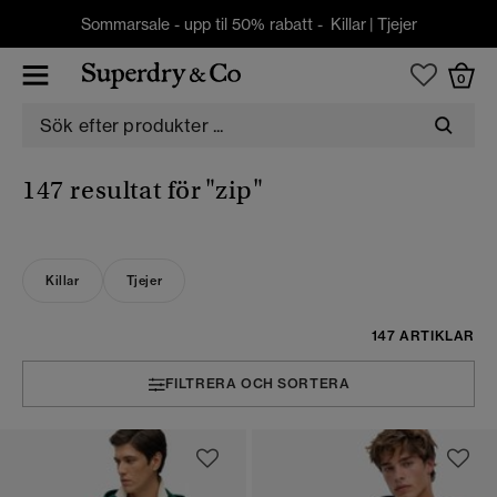
Sommarsale - upp til 50% rabatt -
Killar
|
Tjejer
0
147 resultat för
"zip"
Killar
Tjejer
147 ARTIKLAR
FILTRERA OCH SORTERA