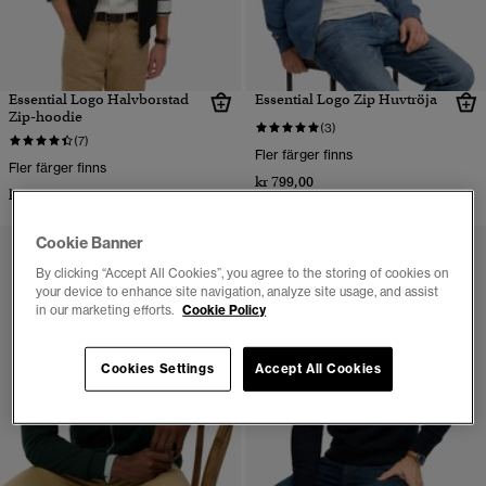
Essential Logo Halvborstad
Essential Logo Zip Huvtröja
Zip-hoodie
(3)
(7)
Fler färger finns
Fler färger finns
kr 799,00
kr 799,00
Cookie Banner
By clicking “Accept All Cookies”, you agree to the storing of cookies on
your device to enhance site navigation, analyze site usage, and assist
in our marketing efforts.
Cookie Policy
Cookies Settings
Accept All Cookies