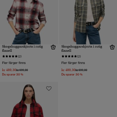
Skogshuggarskjorta i rutig
Skogshuggarskjorta i rutig
flanell
flanell
(2)
(2)
Fler färger finns
Fler färger finns
kr 489,30
kr 489,30
Pris reducerat från
till
Pris reducerat från
till
kr 699,00
kr 699,00
Du sparar 30 %
Du sparar 30 %