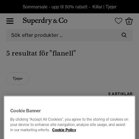
Sommarsale - upp til 50% rabatt -
Killar
|
Tjejer
0
5 resultat för
"flanell"
Tjejer
5 ARTIKLAR
FILTRERA OCH SORTERA
Cookie Banner
By clicking “Accept All Cookies”, you agree to the storing of cookies on
your device to enhance site navigation, analyze site usage, and assist
in our marketing efforts.
Cookie Policy