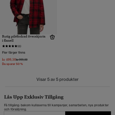
Rutig piléfodrad överskjorta
i flanell
(6)
Fler färger finns
kr 499,50
Pris reducerat från
till
kr 999,00
Du sparar 50 %
Visar 5 av 5 produkter
Lås Upp Exklusiv Tillgång
Få tillgång: bakom kulisserna till kampanjer, samarbeten, nya produkter
och försäljning.