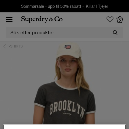
Sommarsale - upp til 50% rabatt -
Killar
|
Tjejer
0
T-SHIRTS