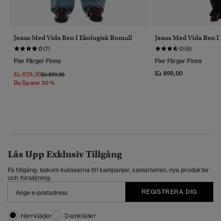
Jeans Med Vida Ben I Ekologisk Bomull
Jeans Med Vida Ben I
(7)
(8)
Fler Färger Finns
Fler Färger Finns
Kr 899,00
Kr 629,30
Pris Reducerat Från
Till
Kr 899,00
Du Sparar 30 %
Lås Upp Exklusiv Tillgång
Få tillgång: bakom kulisserna till kampanjer, samarbeten, nya produkter
och försäljning.
REGISTRERA DIG
Herrkläder
Damkläder