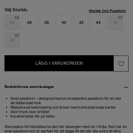
Välj Storlek:
Storlek Och Passform
34
36
38
40
42
44
46
48
LÄGG I VARUKORGEN
Redaktörens anteckningar
Smal passform – designad med en kroppsnära passform för en mer
skräddarsydd look
Ribbstickad halsringning och ärmar med kontrasterande kanter
Stort tryck över bröstet
Karakteristisk flik på fållen
Återuppliva 90-talsvibbarna den här säsongen med vår t-tröja. Den har en
smal passform och är perfekt för att lägga till det där lilla extra till dina