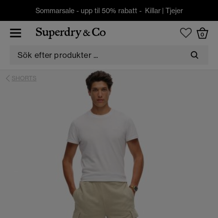
Sommarsale - upp til 50% rabatt -
Killar
|
Tjejer
0
SHORTS