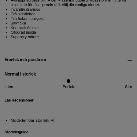
Avslappnad passform – den klassiska Superdry-passformen. Inte för
smal, inte för lös – precis rätt. Välj din vanliga storlek
Invändig dragsko
Två sidofickor
Två fickor i cargostil
Bakficka
Kontrastsömmar
Ofodrad insida
Superdry-märke
Storlek och passform
Normal i storlek
Liten
Perfekt
Stor
Läs Recensioner
Modellen bär storlek:
M
Storleksguide