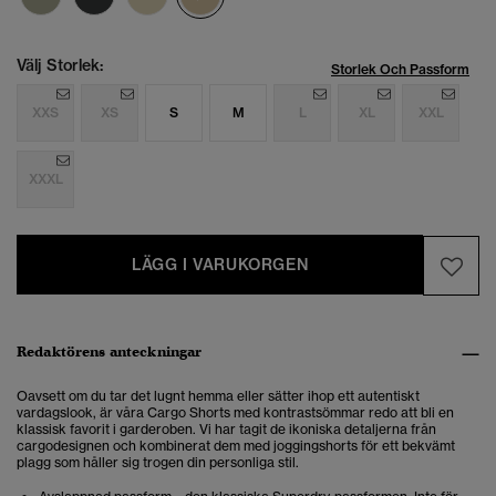
Välj Storlek:
Storlek Och Passform
XXS
XS
S
M
L
XL
XXL
XXXL
LÄGG I VARUKORGEN
Redaktörens anteckningar
Oavsett om du tar det lugnt hemma eller sätter ihop ett autentiskt
vardagslook, är våra Cargo Shorts med kontrastsömmar redo att bli en
klassisk favorit i garderoben. Vi har tagit de ikoniska detaljerna från
cargodesignen och kombinerat dem med joggingshorts för ett bekvämt
plagg som håller sig trogen din personliga stil.