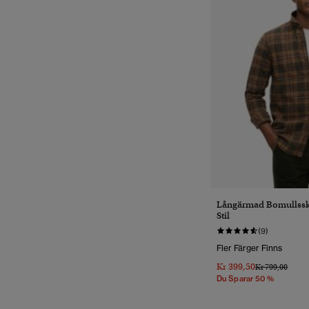
Långärmad Bomullsskj
Stil
(9)
Fler Färger Finns
Kr 399,50
Pris Reducerat 
Till
Kr 799,00
Du Sparar 50 %