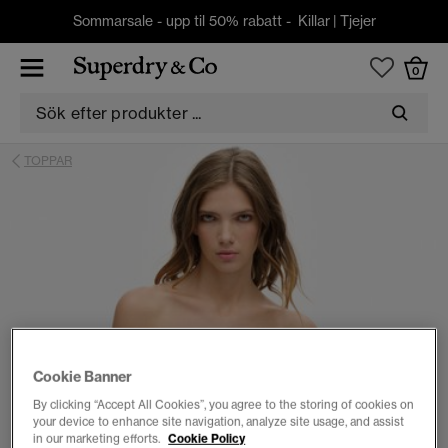
Sommarsale - upp til 50% rabatt -
Killar
|
Tjejer
0
TOPPAR
Cookie Banner
By clicking “Accept All Cookies”, you agree to the storing of cookies on
your device to enhance site navigation, analyze site usage, and assist
in our marketing efforts.
Cookie Policy