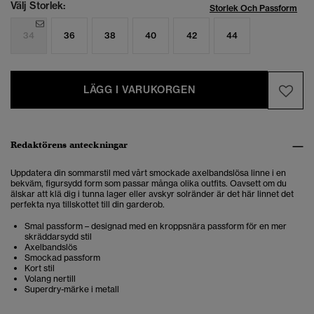
Välj Storlek:
Storlek Och Passform
34
36
38
40
42
44
LÄGG I VARUKORGEN
Redaktörens anteckningar
Uppdatera din sommarstil med vårt smockade axelbandslösa linne i en
bekväm, figursydd form som passar många olika outfits. Oavsett om du
älskar att klä dig i tunna lager eller avskyr solränder är det här linnet det
perfekta nya tillskottet till din garderob.
Smal passform – designad med en kroppsnära passform för en mer
skräddarsydd stil
Axelbandslös
Smockad passform
Kort stil
Volang nertill
Superdry-märke i metall