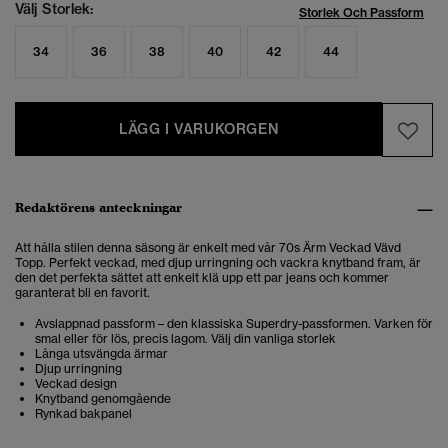
Välj Storlek:
Storlek Och Passform
34
36
38
40
42
44
LÄGG I VARUKORGEN
Redaktörens anteckningar
Att hålla stilen denna säsong är enkelt med vår 70s Ärm Veckad Vävd
Topp. Perfekt veckad, med djup urringning och vackra knytband fram, är
den det perfekta sättet att enkelt klä upp ett par jeans och kommer
garanterat bli en favorit.
Avslappnad passform – den klassiska Superdry-passformen. Varken för
smal eller för lös, precis lagom. Välj din vanliga storlek
Långa utsvängda ärmar
Djup urringning
Veckad design
Knytband genomgående
Rynkad bakpanel