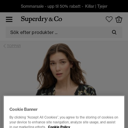
Sommarsale - upp til 50% rabatt -
Killar
|
Tjejer
0
TOPPAR
Cookie Banner
By clicking “Accept All Cookies”, you agree to the storing of cookies on
your device to enhance site navigation, analyze site usage, and assist
in our marketing efforts.
Cookie Policy