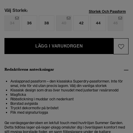
Välj Storlek:
Storlek Och Passform
34
36
38
40
42
44
46
LÄGG I VARUKORGEN
Redaktörens anteckningar
Avslappnad passform – den klassiska Superdry-passformen. Inte för
smal, inte för vid utan precis lagom. Välj din vanliga storlek
Klassisk design som dras över huvudet med justerbar resårsnodd
Magficka
Ribbstickning i muddar och nederkant
Borstad avigsida
Tryckt dekormotiv på bröstet
Flik med signaturlogga
Ge vardagsgarderoben en lekfull touch med huvtröjan Summer Garden.
Detta tidlösa lager-på-lager-plagg omsluter dig i överlägsen komfort med
sitt mysiga borstade foder, en sann följeslagare under de kallare