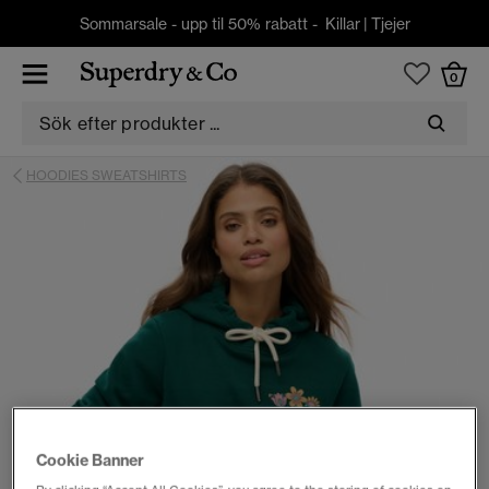
Sommarsale - upp til 50% rabatt -
Killar
|
Tjejer
0
HOODIES SWEATSHIRTS
Cookie Banner