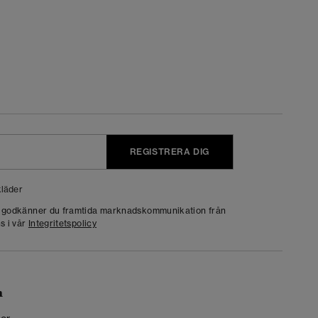
REGISTRERA DIG
läder
g godkänner du framtida marknadskommunikation från
s i vår
Integritetspolicy
n