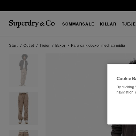
SOMMARSALE
KILLAR
TJEJ
Start
Outlet
Tjejer
Byxor
Para cargobyxor med låg midja
Cookie B
By clicking 
navigation, 