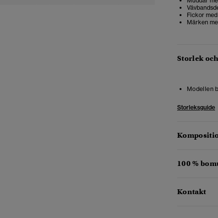
Muddar me
Vävbandsde
Fickor med
Märken med
Storlek oc
Modellen b
Storleksguide
Kompositio
100 % bomu
Kontakt