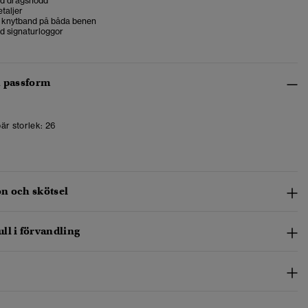
d dragsnodd
taljer
 knytband på båda benen
 signaturloggor
h passform
är storlek:
26
n och skötsel
ll i förvandling