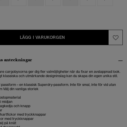
LÄGG I VARUKORGEN
s anteckningar
fare cargobyxorna ger dig fler valmöjligheter när du fixar en avslappnad look.
igt klassiska och utmärkande designinslag kan du skapa din egen unika stil.
passform – en klassisk Superdry-passform. Inte för smal, inte för vid utan
m Välj din vanliga storlek
ipstopmaterial
i midjan
ragkedja och knapp
or
/kartfickor med tryckknappar
kor med tryckknappar
lj på knät