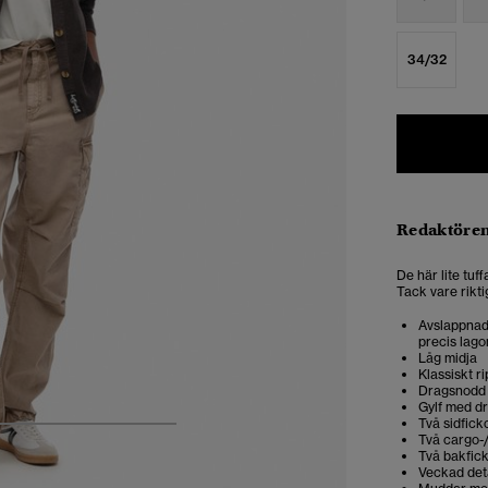
34/32
Redaktören
De här lite tuf
Tack vare rikt
Avslappnad 
precis lago
Låg midja
Klassiskt r
Dragsnodd 
Gylf med d
Två sidfick
5
6
7
8
Två cargo-
Två bakfic
Veckad deta