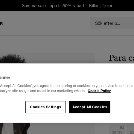
Sommarsale - upp til 50% rabatt -
Killar
|
Tjejer
ER
Para c
kr 629,3
anner
Du sparar 30 %
“Accept All Cookies”, you agree to the storing of cookies on your device to enhance 
Färg:
askgrå
analyze site usage, and assist in our marketing efforts.
Cookie Policy
Cookies Settings
Accept All Cookies
Välj Storlek:
26/30
2