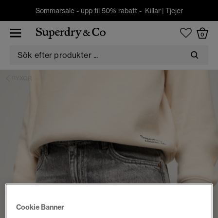
Sommarsale - upp til 50% rabatt -
Killar
|
Tjejer
0
BYXOR
Cookie Banner