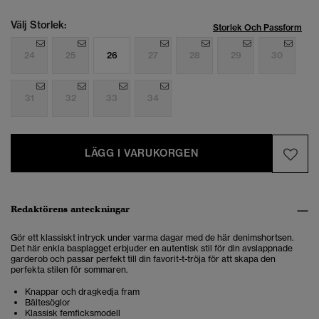
Välj Storlek:
Storlek Och Passform
24
25
26
27
28
29
30
31
32
33
34
LÄGG I VARUKORGEN
Redaktörens anteckningar
Gör ett klassiskt intryck under varma dagar med de här denimshortsen.
Det här enkla basplagget erbjuder en autentisk stil för din avslappnade
garderob och passar perfekt till din favorit-t-tröja för att skapa den
perfekta stilen för sommaren.
Knappar och dragkedja fram
Bältesöglor
Klassisk femficksmodell