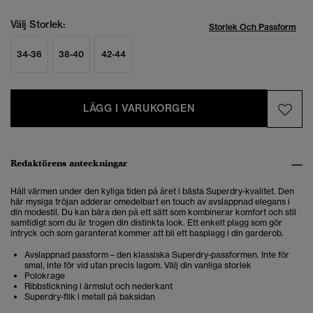
Välj Storlek:
Storlek Och Passform
34-36
38-40
42-44
LÄGG I VARUKORGEN
Redaktörens anteckningar
Håll värmen under den kyliga tiden på året i bästa Superdry-kvalitet.
Den
här mysiga tröjan adderar omedelbart en touch av avslappnad elegans i
din modestil. Du kan bära den på ett sätt som kombinerar komfort och stil
samtidigt som du är trogen din distinkta look. Ett enkelt plagg som gör
intryck och som garanterat kommer att bli ett basplagg i din garderob.
Avslappnad passform – den klassiska Superdry-passformen. Inte för
smal, inte för vid utan precis lagom. Välj din vanliga storlek
Polokrage
Ribbstickning i ärmslut och nederkant
Superdry-flik i metall på baksidan