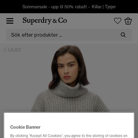
Sommarsale - upp til 50% rabatt -
Killar
|
Tjejer
0
TJEJER
Cookie Banner
By clicking “Accept All Cookies”, you agree to the storing of cookies on