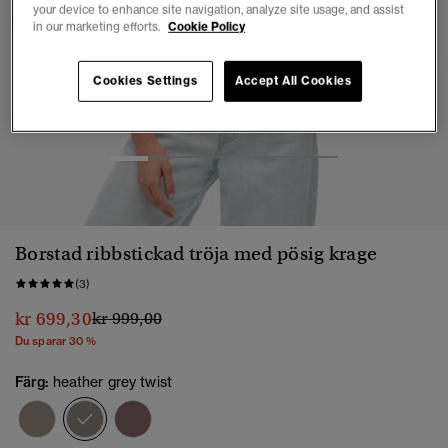
your device to enhance site navigation, analyze site usage, and assist
in our marketing efforts.
Cookie Policy
Cookies Settings
Accept All Cookies
1
2
3
4
5
6
Borstad ribbstickad tröja med pösig krage
(3)
Pris reducerat från
till
kr 699,30
kr 999,00
Du sparar 30 %
Färg:
heather grey twist
vald