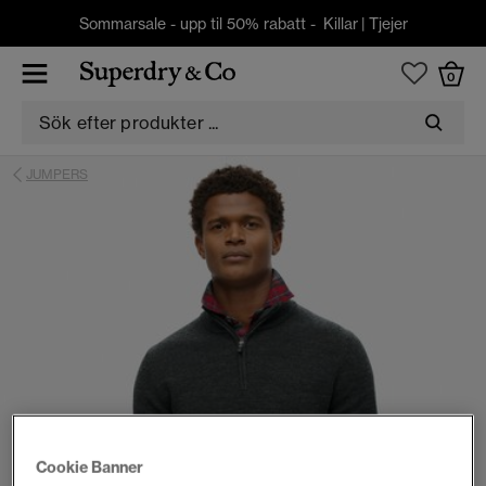
Sommarsale - upp til 50% rabatt -
Killar
|
Tjejer
0
JUMPERS
Cookie Banner