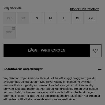
Välj Storlek:
Storlek Och Passform
XXS
XS
S
M
L
XL
XXL
XXXL
LÄGG I VARUKORGEN
Redaktörens anteckningar
Välj den här tröjan i merinoull om du vill ha ett snyggt plagg som ger din
avslappnade stil ett elegant lyft. Tillverkad av en blandning av lyxig
merinoull för att ge dig en premiumkvalitet som gör att du känner dig
bekväm. Det lätta materialet gör att du kan dra på dig tröjan över nästan
vad som helst, och enkelt skapa en stil som är helt och hållet din egen.
Merinoull hjälper till att reglera din kroppstemperatur, så den här tröjan är
ett perfekt sätt att skapa en klassisk look oavsett väder.