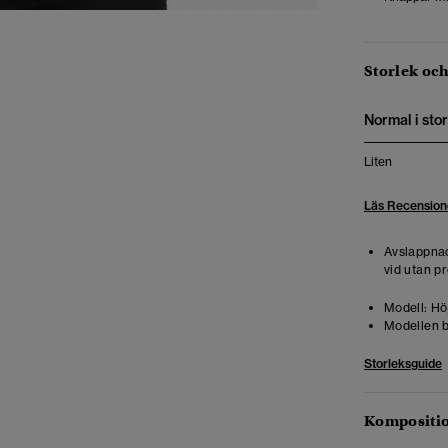
Storlek oc
Normal i stor
Liten
Läs Recension
Avslappnad
vid utan pr
Modell:
Höj
Modellen b
Storleksguide
Kompositio