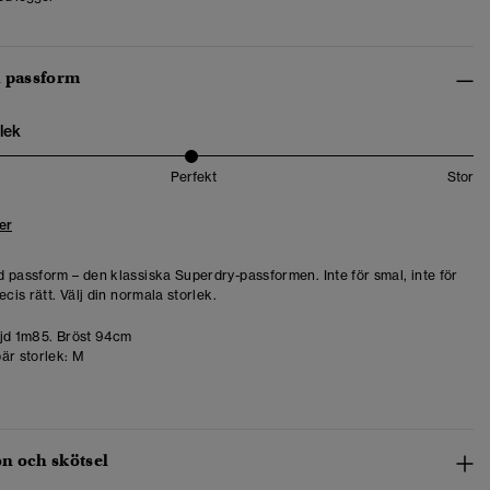
h passform
lek
Perfekt
Stor
er
 passform – den klassiska Superdry-passformen. Inte för smal, inte för
ecis rätt. Välj din normala storlek.
d 1m85. Bröst 94cm
är storlek:
M
n och skötsel