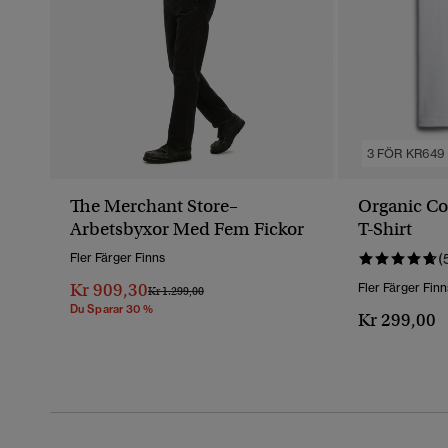
3 FÖR KR649
The Merchant Store–
Organic Co
Arbetsbyxor Med Fem Fickor
T-Shirt
Fler Färger Finns
(
Kr 909,30
Fler Färger Finn
Pris Reducerat Från
Till
Kr 1.299,00
Du Sparar 30 %
Kr 299,00