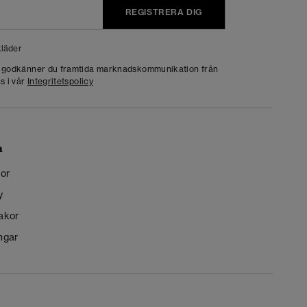
REGISTRERA DIG
läder
g godkänner du framtida marknadskommunikation från
s i vår
Integritetspolicy
n
kor
y
kakor
ngar