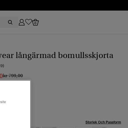
0
ear långärmad bomullsskjorta
(9)
0
Pris reducerat från
till
kr 799,00
site
Storlek Och Passform