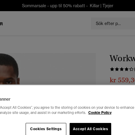
Sommarsale - upp til 50% rabatt -
Killar
|
Tjejer
ER
Workw
kr 559,3
Du sparar 30 %
Färg:
ljusblå
anner
vald
“Accept All Cookies”, you agree to the storing of cookies on your device to enhance 
analyze site usage, and assist in our marketing efforts.
Cookie Policy
Välj Storlek:
Cookies Settings
Accept All Cookies