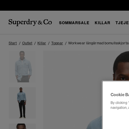
SOMMARSALE
KILLAR
TJEJ
Start
Outlet
Killar
Toppar
Workwear långärmad bomullsskjorta
Cookie B
By clicking 
navigation, 