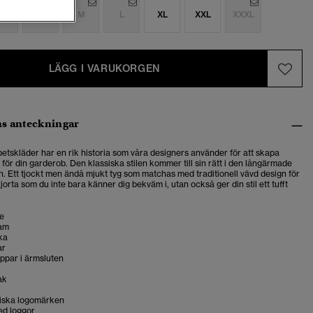
S
S
M
L
XL
XXL
XXXL
LÄGG I VARUKORGEN
s anteckningar
betskläder har en rik historia som våra designers använder för att skapa
ör din garderob. Den klassiska stilen kommer till sin rätt i den långärmade
n. Ett tjockt men ändå mjukt tyg som matchas med traditionell vävd design för
jorta som du inte bara känner dig bekväm i, utan också ger din stil ett tufft
ge
ram
ka
ar
ppar i ärmsluten
ak
tiska logomärken
d loggor