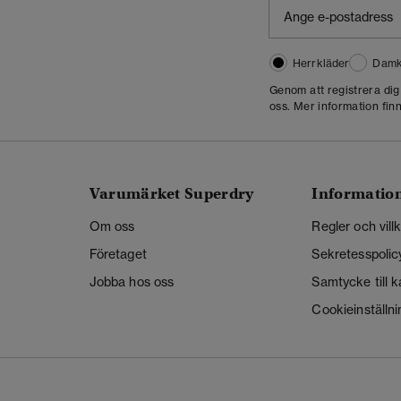
Herrkläder
Damk
Genom att registrera di
oss. Mer information finn
Varumärket Superdry
Informatio
Om oss
Regler och vill
Företaget
Sekretesspolic
Jobba hos oss
Samtycke till 
Cookieinställni