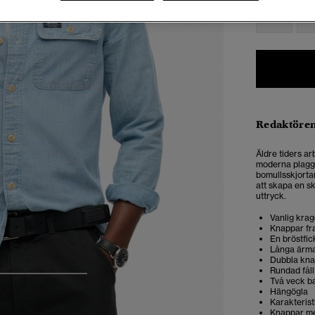
XXS
X
Redaktören
Äldre tiders ar
moderna plagg f
bomullsskjorta
att skapa en sk
uttryck.
Vanlig kra
Knappar f
En bröstfic
Långa ärm
Dubbla kna
Rundad fåll
4
5
6
Två veck b
Hängögla
Karakteris
Knappar me