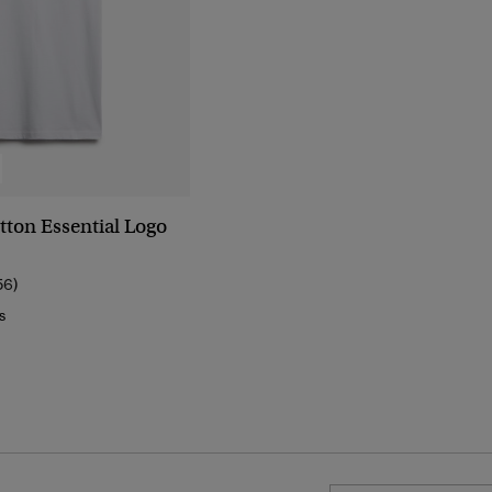
tton Essential Logo
56)
s