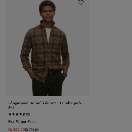
Långärmad Bomullsskjorta I Lumberjack-
Stil
(9)
Fler Färger Finns
Kr 399,50
Pris Reducerat Från
Till
Kr 799,00