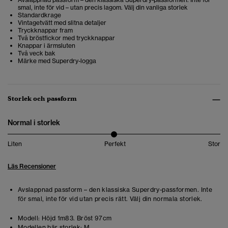
smal, inte för vid – utan precis lagom. Välj din vanliga storlek
Standardkrage
Vintagetvätt med slitna detaljer
Tryckknappar fram
Två bröstfickor med tryckknappar
Knappar i ärmsluten
Två veck bak
Märke med Superdry-logga
Storlek och passform
Normal i storlek
Liten
Perfekt
Stor
Läs Recensioner
Avslappnad passform – den klassiska Superdry-passformen. Inte
för smal, inte för vid utan precis rätt. Välj din normala storlek.
Modell:
Höjd 1m83. Bröst 97cm
Modellen bär storlek:
M