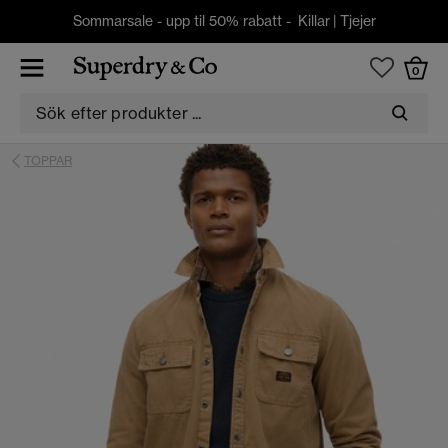
Sommarsale - upp til 50% rabatt -
Killar
|
Tjejer
0
TOPPAR