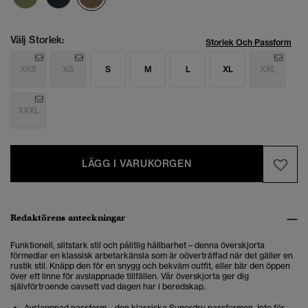
Välj Storlek:
Storlek Och Passform
XXS
XS
S
M
L
XL
XXL
XXXL
LÄGG I VARUKORGEN
Redaktörens anteckningar
Funktionell, slitstark stil och pålitlig hållbarhet –
denna överskjorta
förmedlar
en klassisk arbetarkänsla som är oöverträffad när det gäller en
rustik stil. Knäpp den för en snygg och bekväm outfit, eller bär den öppen
över ett linne för avslappnade tillfällen. Vår överskjorta ger dig
självförtroende oavsett vad dagen har i beredskap.
Avslappnad passform – den klassiska Superdry-passformen. Inte för