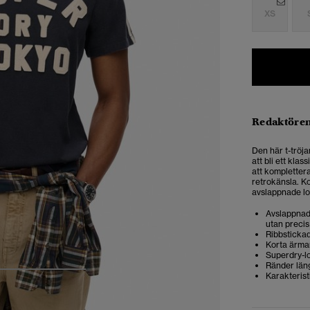
XS
Redaktören
Den här t-tröja
att bli ett kla
att komplettera
retrokänsla.
Ko
avslappnade lo
Avslappnad 
utan precis
Ribbstickad
Korta ärma
Superdry-l
Ränder län
Karakterist
4
5
6