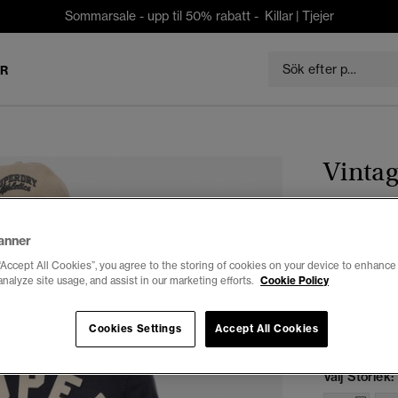
Sommarsale - upp til 50% rabatt -
Killar
|
Tjejer
ER
Vintag
kr 384,3
anner
Du sparar 30 %
“Accept All Cookies”, you agree to the storing of cookies on your device to enhance 
analyze site usage, and assist in our marketing efforts.
Cookie Policy
Färg:
eclips
Cookies Settings
Accept All Cookies
Välj Storlek: