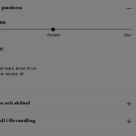
h passform
lek
Perfekt
Stor
er
d 1m84. Bröst 97cm
är storlek:
M
n och skötsel
ll i förvandling