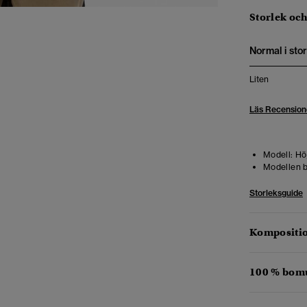
Storlek oc
Normal i stor
Liten
Läs Recension
Modell:
Höj
Modellen b
Storleksguide
Kompositio
100 % bomu