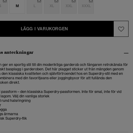
S
M
L
XL
XXL
XXXL
LÄGG I VARUKORGEN
s anteckningar
n ger en sportig stil till din moderiktiga garderob och fångar
en retrokänsla för
ssiskt basplagg i garderoben.
Det här plagget sticker ut från mängden genom
 den klassiska kvaliteten och självförtroendet hos en Superdry-stil med en
mbinera med din favoritjeans eller joggingbyxor för att fullända den
oken direkt.
passform – den klassiska Superdry-passformen. Inte för smal, inte för vid
 lagom. Välj din vanliga storlek
 rund halsringning
r
ogga
gs ärmarna
isk Superdry-flik