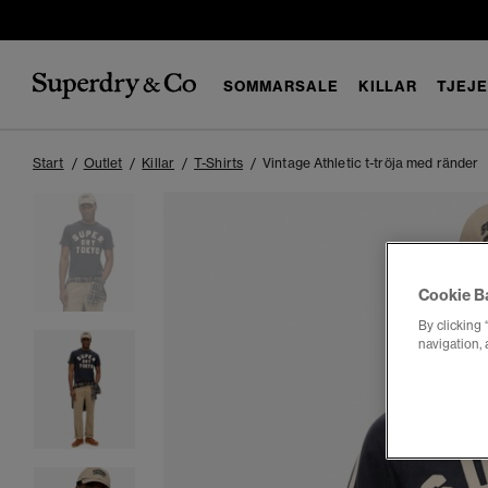
SOMMARSALE
KILLAR
TJEJ
Start
Outlet
Killar
T-Shirts
Vintage Athletic t-tröja med ränder
Cookie B
By clicking 
navigation, 