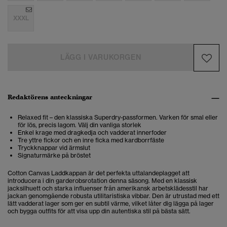
XXXL
LÄGG I VARUKORGEN
Redaktörens anteckningar
Relaxed fit – den klassiska Superdry-passformen. Varken för smal eller
för lös, precis lagom. Välj din vanliga storlek
Enkel krage med dragkedja och vadderat innerfoder
Tre yttre fickor och en inre ficka med kardborrfäste
Tryckknappar vid ärmslut
Signaturmärke på bröstet
Cotton Canvas Laddkappan är det perfekta uttalandeplagget att
introducera i din garderobsrotation denna säsong. Med en klassisk
jacksilhuett och starka influenser från amerikansk arbetsklädesstil har
jackan genomgående robusta utilitaristiska vibbar. Den är utrustad med ett
lätt vadderat lager som ger en subtil värme, vilket låter dig lägga på lager
och bygga outfits för att visa upp din autentiska stil på bästa sätt.