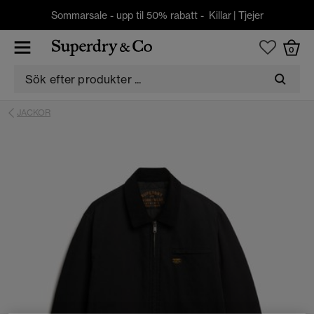
Sommarsale - upp til 50% rabatt -
Killar
|
Tjejer
0
JACKOR