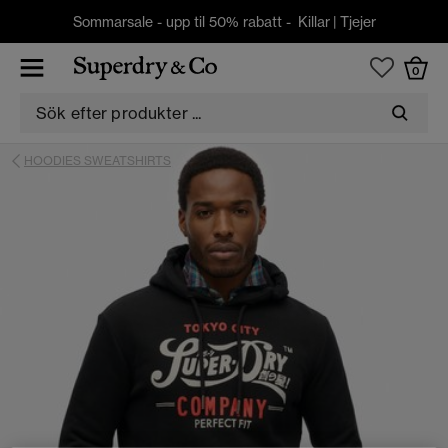
Sommarsale - upp til 50% rabatt -
Killar
|
Tjejer
0
HOODIES SWEATSHIRTS