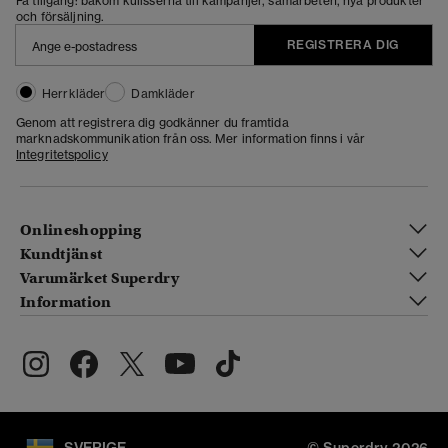
Få tillgång: bakom kulisserna till kampanjer, samarbeten, nya produkter
och försäljning.
REGISTRERA DIG
Herrkläder
Damkläder
Genom att registrera dig godkänner du framtida
marknadskommunikation från oss. Mer information finns i vår
Integritetspolicy
Onlineshopping
Kundtjänst
Varumärket Superdry
Information
SVERIGE
© Superdry 2026