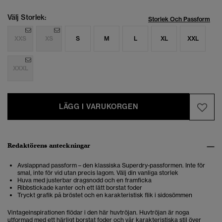
Välj Storlek:
Storlek Och Passform
XXS
XS
S
M
L
XL
XXL
XXXL
LÄGG I VARUKORGEN
Redaktörens anteckningar
Avslappnad passform – den klassiska Superdry-passformen. Inte för
smal, inte för vid utan precis lagom. Välj din vanliga storlek
Huva med justerbar dragsnodd och en framficka
Ribbstickade kanter och ett lätt borstat foder
Tryckt grafik på bröstet och en karakteristisk flik i sidosömmen
Vintageinspirationen flödar i den här huvtröjan. Huvtröjan är noga
utformad med ett härligt borstat foder och vår karakteristiska stil över