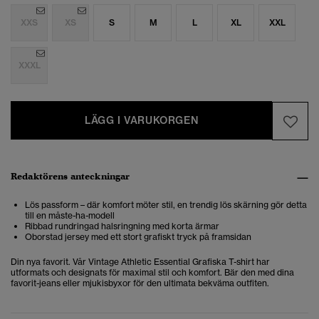
XXS
XS
S
M
L
XL
XXL
XXXL
LÄGG I VARUKORGEN
Redaktörens anteckningar
Lös passform – där komfort möter stil, en trendig lös skärning gör detta
till en måste-ha-modell
Ribbad rundringad halsringning med korta ärmar
Oborstad jersey med ett stort grafiskt tryck på framsidan
Din nya favorit. Vår Vintage Athletic Essential Grafiska T-shirt har
utformats och designats för maximal stil och komfort. Bär den med dina
favorit-jeans eller mjukisbyxor för den ultimata bekväma outfiten.