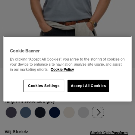
1
2
3
4
Cookie Banner
By clicking “Accept All Cookies”, you agree to the storing of cookies on
your device to enhance site navigation, analyze site usage, and assist
in our marketing efforts.
Cookie Policy
Vintage Athletic Essential Grafisk T-shirt
Cookies Settings
Accept All Cookies
kr 399,00
Färg:
flint stone blue grey
vald
Välj Storlek:
Storlek Och Passform