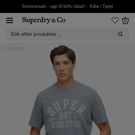
Sommarsale - upp til 50% rabatt -
Killar
|
Tjejer
0
T-SHIRTS