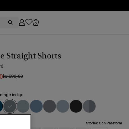
0
e Straight Shorts
(1)
0
Pris reducerat från
till
kr 699,00
intage indigo
vald
Storlek Och Passform