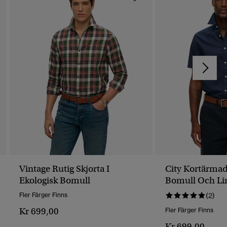
Vintage Rutig Skjorta I
City Kortärmad 
Ekologisk Bomull
Bomull Och Li
Fler Färger Finns
(2)
Kr 699,00
Fler Färger Finns
Kr 699,00