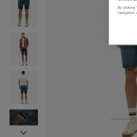
By clicking 
navigation, 
1
2
3