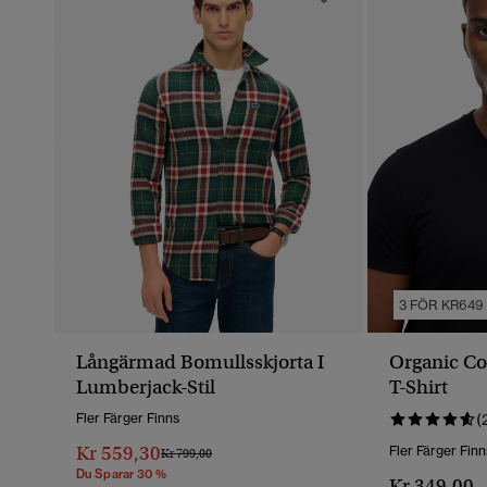
3 FÖR KR649
Långärmad Bomullsskjorta I
Organic Co
Lumberjack-Stil
T-Shirt
Fler Färger Finns
(
Kr 559,30
Fler Färger Finn
Pris Reducerat Från
Till
Kr 799,00
Du Sparar 30 %
Kr 349,00