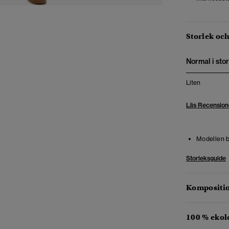
Storlek oc
Normal i stor
Liten
Läs Recension
Modellen b
Storleksguide
Kompositio
100 % ekol