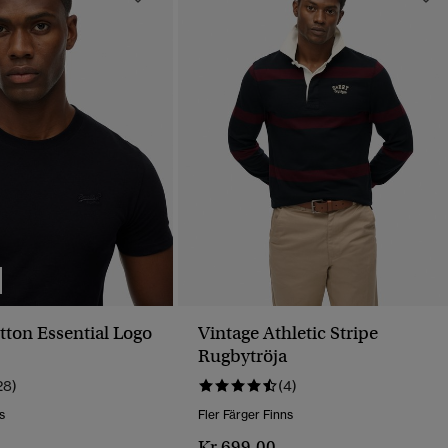
tton Essential Logo
Vintage Athletic Stripe
Rugbytröja
28)
(4)
s
Fler Färger Finns
Kr 699,00