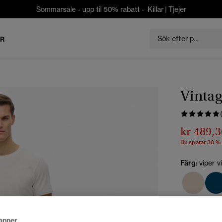
Sommarsale - upp til 50% rabatt -
Killar
|
Tjejer
ER
Vintag
kr 489,3
Du sparar 30 %
Färg:
viper v
Välj Storlek:
anner