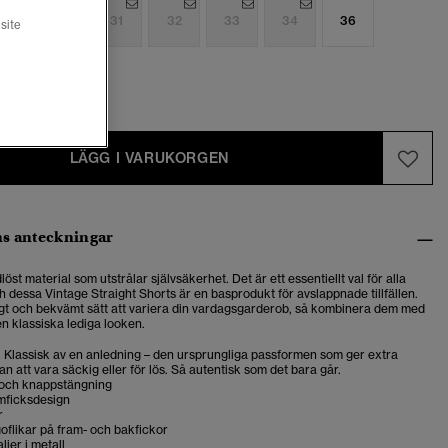
9
30
31
32
33
34
36
site
0
LÄGG I VARUKORGEN
s anteckningar
löst material som utstrålar självsäkerhet. Det är ett essentiellt val för alla
 dessa Vintage Straight Shorts är en basprodukt för avslappnade tillfällen.
tligt och bekvämt sätt att variera din vardagsgarderob, så kombinera dem med
den klassiska lediga looken.
t. Klassisk av en anledning – den ursprungliga passformen som ger extra
n att vara säckig eller för lös. Så autentisk som det bara går.
och knappstängning
emficksdesign
r
oflikar på fram- och bakfickor
jer i metall