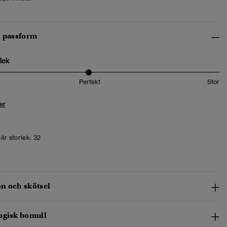
h passform
lek
Perfekt
Stor
er
är storlek:
32
n och skötsel
ogisk bomull