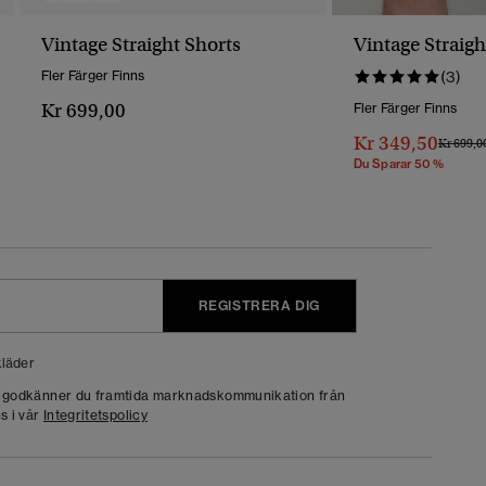
Vintage Straight Shorts
Vintage Straigh
Fler Färger Finns
(3)
Kr 699,00
Fler Färger Finns
Kr 349,50
Pris Red
Kr 699,0
Du Sparar 50 %
REGISTRERA DIG
läder
g godkänner du framtida marknadskommunikation från
s i vår
Integritetspolicy