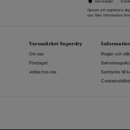
Herrkläder
Damk
Genom att registrera di
oss. Mer information finn
Varumärket Superdry
Informatio
Om oss
Regler och vill
Företaget
Sekretesspolic
Jobba hos oss
Samtycke till 
Cookieinställni