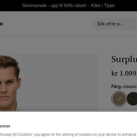
Sommarsale - upp til 50% rabatt -
Killar
|
Tjejer
ER
Surplu
kr 1.099
Färg:
classi
vald
Välj Storlek:
anner
XXS
X
“Accept All Cookies”, you agree to the storing of cookies on your device to enhance 