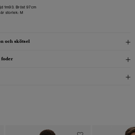
d 1m93. Bröst 97cm
är storlek:
M
n och skötsel
 foder