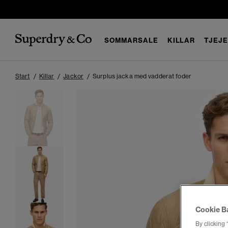
SOMMARSALE
KILLAR
TJEJ
Start
Killar
Jackor
Surplus jacka med vadderat foder
Cookie B
By clicking 