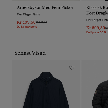
Arbetsbyxor Med Fem Fickor
Klassisk B
Kort Dragk
Fler Färger Finns
Fler Färger Finn
Kr 499,50
Pris Reducerat Från
Till
Kr 999,00
Du Sparar 50 %
Kr 699,30
Pr
Kr
Du Sparar 30 %
Senast Visad