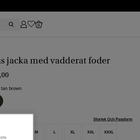
0
s jacka med vadderat foder
,00
c tan brown
Storlek Och Passform
S
S
M
L
XL
XXL
XXXL
site