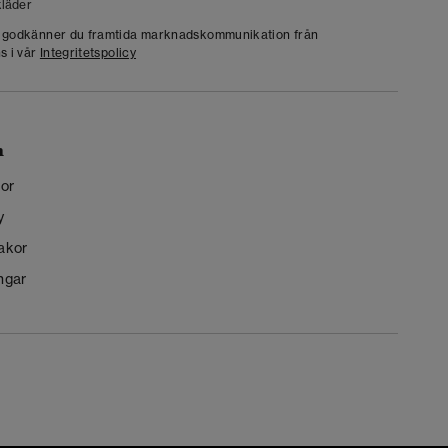
läder
g godkänner du framtida marknadskommunikation från
s i vår
Integritetspolicy
n
kor
y
kakor
ngar