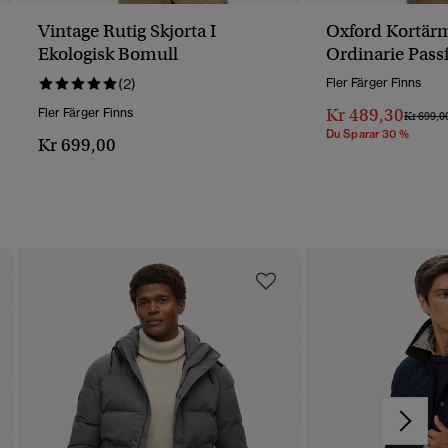
Vintage Rutig Skjorta I
Oxford Kortärm
Ekologisk Bomull
Ordinarie Pas
(2)
Fler Färger Finns
Kr 489,30
Fler Färger Finns
Pris Red
Kr 699,0
Du Sparar 30 %
Kr 699,00