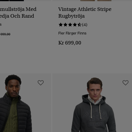
omullströja Med
Vintage Athletic Stripe
edja Och Rand
Rugbytröja
s
(4)
Fler Färger Finns
is Reducerat Från
Till
 999,00
Kr 699,00