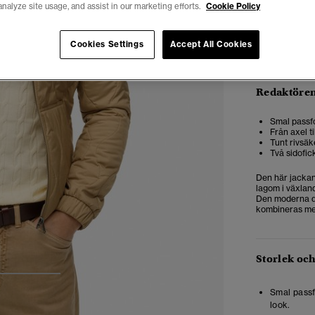
analyze site usage, and assist in our marketing efforts.
Cookie Policy
Cookies Settings
Accept All Cookies
Redaktören
Smal passf
Från axel t
Tunt rivsä
Två sidofic
Den här jackan
lagom i växland
Den moderna de
kombineras med 
Storlek oc
3
4
Smal pass
look.