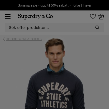
Sommarsale - upp til 50% rabatt -
Killar
|
Tjejer
0
HOODIES SWEATSHIRTS