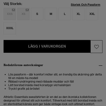
Välj Storlek:
Storlek Och Passform
XXS
XS
S
M
L
XL
XXL
XXXL
LÄGG I VARUKORGEN
Redaktörens anteckningar
Lös passform – där komfort möter stil, en trendig lös skärning gör detta
till en måste-ha-modell
Ribbad rundringning med ribbade muddar och fåll
Lätt borstad insida med korsstygn vid halslinjen
Tryckt grafik på bröstet
Athletic Essentials sweatshirten är en del av den ikoniska kollektionen
designad för ultimat stil och komfort. Tillverkad med lätt borstad insida och
en stentvättad känsla som ger både vintage-look och ultimat komfort.