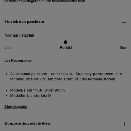
perfekta följeslagaren till din modemedvetna look.
Storlek och passform
Normal i storlek
Liten
Perfekt
Stor
Läs Recensioner
Avslappnad passform – den klassiska Superdry-passformen. Inte
för smal, inte för vid utan precis rätt. Välj din normala storlek.
Modell:
Höjd 1m88. Bröst 99cm
Modellen bär storlek:
M
Storleksguide
Komposition och skötsel