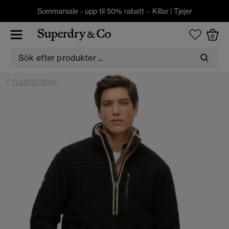
Sommarsale - upp til 50% rabatt -
Killar
|
Tjejer
0
FLEECETROJA