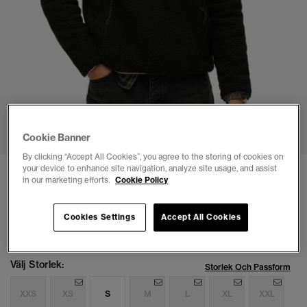
1
2
3
4
5
6
Cookie Banner
By clicking “Accept All Cookies”, you agree to the storing of cookies on
your device to enhance site navigation, analyze site usage, and assist
Outdoor Sherpa-fleecetröja med halvlång
in our marketing efforts.
Cookie Policy
dragkedja
(9)
Cookies Settings
Accept All Cookies
kr 999,00
Välj Storlek:
Storlek Och Passform
XXS
XS
S
M
L
XL
XXL