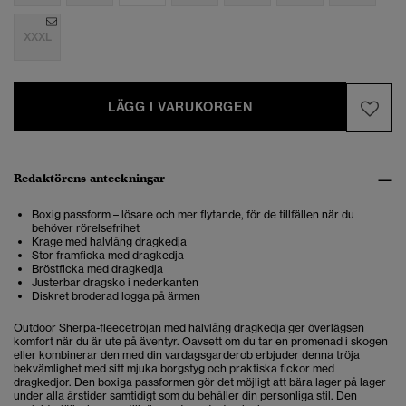
XXXL
LÄGG I VARUKORGEN
Redaktörens anteckningar
Boxig passform – lösare och mer flytande, för de tillfällen när du
behöver rörelsefrihet
Krage med halvlång dragkedja
Stor framficka med dragkedja
Bröstficka med dragkedja
Justerbar dragsko i nederkanten
Diskret broderad logga på ärmen
Outdoor Sherpa-fleecetröjan med halvlång dragkedja ger överlägsen
komfort när du är ute på äventyr. Oavsett om du tar en promenad i skogen
eller kombinerar den med din vardagsgarderob erbjuder denna tröja
bekvämlighet med sitt mjuka borgstyg och praktiska fickor med
dragkedjor. Den boxiga passformen gör det möjligt att bära lager på lager
under alla årstider samtidigt som du behåller din personliga stil. Den