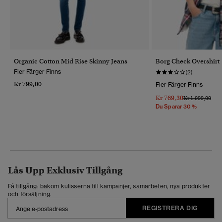
Organic Cotton Mid Rise Skinny Jeans
Borg Check Overshirt
Fler Färger Finns
(2)
Kr 799,00
Fler Färger Finns
Kr 769,30
Pris Reducerat 
Till
Kr 1.099,00
Du Sparar 30 %
Lås Upp Exklusiv Tillgång
Få tillgång: bakom kulisserna till kampanjer, samarbeten, nya produkter
och försäljning.
REGISTRERA DIG