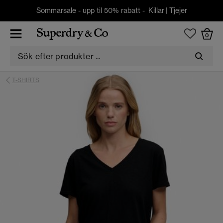
Sommarsale - upp til 50% rabatt -
Killar
|
Tjejer
0
T-SHIRTS