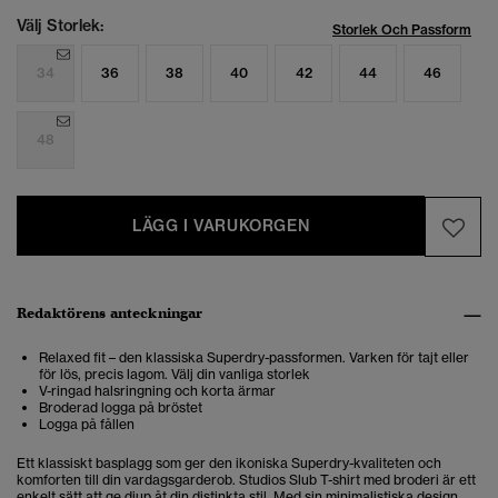
Välj Storlek:
Storlek Och Passform
34
36
38
40
42
44
46
48
LÄGG I VARUKORGEN
Redaktörens anteckningar
Relaxed fit – den klassiska Superdry-passformen. Varken för tajt eller
för lös, precis lagom. Välj din vanliga storlek
V-ringad halsringning och korta ärmar
Broderad logga på bröstet
Logga på fållen
Ett klassiskt basplagg som ger den ikoniska Superdry-kvaliteten och
komforten till din vardagsgarderob. Studios Slub T-shirt med broderi är ett
enkelt sätt att ge djup åt din distinkta stil. Med sin minimalistiska design