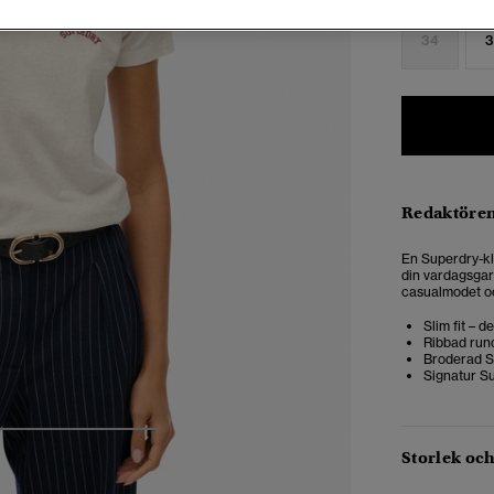
34
3
Redaktören
En Superdry-kla
din vardagsgard
casualmodet oc
Slim fit – 
Ribbad run
Broderad S
Signatur Su
4
5
6
7
Storlek oc