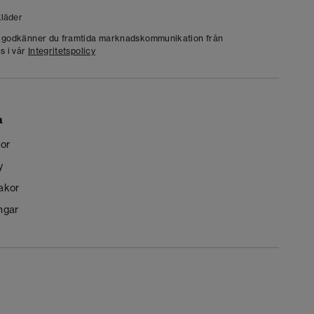
läder
g godkänner du framtida marknadskommunikation från
s i vår
Integritetspolicy
n
kor
y
kakor
ngar