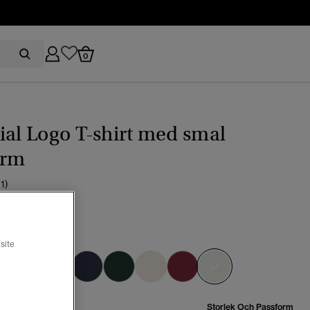
0
ial Logo T-shirt med smal
orm
(1)
0
e white marl
site
vald
Storlek Och Passform