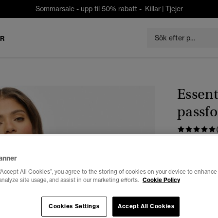
Sommarsale - upp til 50% rabatt -
Killar
|
Tjejer
ER
Essent
passf
kr 249,0
anner
Färg:
vintag
“Accept All Cookies”, you agree to the storing of cookies on your device to enhance 
analyze site usage, and assist in our marketing efforts.
Cookie Policy
Cookies Settings
Accept All Cookies
Välj Storlek: