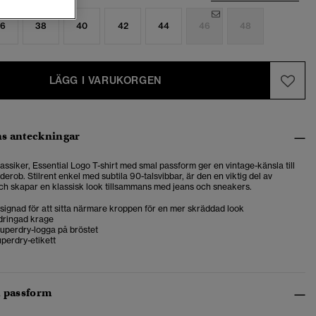
6
38
40
42
44
46
48
LÄGG I VARUKORGEN
s anteckningar
ssiker, Essential Logo T-shirt med smal passform ger en vintage-känsla till
erob. Stilrent enkel med subtila 90-talsvibbar, är den en viktig del av
h skapar en klassisk look tillsammans med jeans och sneakers.
designad för att sitta närmare kroppen för en mer skräddad look
dringad krage
uperdry-logga på bröstet
perdry-etikett
h passform