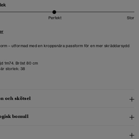
lek
Perfekt
Stor
er
form – utformad med en kroppsnära passform för en mer skräddarsydd
d 1m74. Bröst 80 cm
är storlek:
38
n och skötsel
ogisk bomull