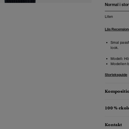
Normal i stor
Liten
Läs Recension
Smal pass
look.
Modell:
Höj
Modellen b
Storleksguide
Kompositio
100 % ekol
Kontakt