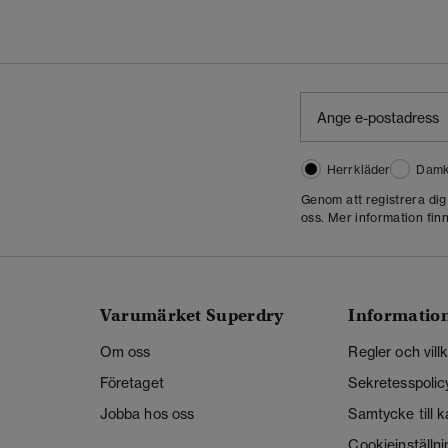
Herrkläder
Damk
Genom att registrera di
oss. Mer information finn
Varumärket Superdry
Informatio
Om oss
Regler och vill
Företaget
Sekretesspolic
Jobba hos oss
Samtycke till 
Cookieinställni