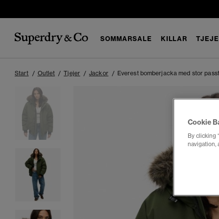
SOMMARSALE
KILLAR
TJEJ
Start
Outlet
Tjejer
Jackor
Everest bomberjacka med stor pass
Cookie B
By clicking 
navigation, 