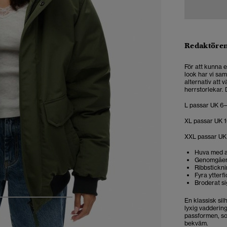
Redaktören
För att kunna 
look har vi sam
alternativ att 
herrstorlekar.
L passar UK 6–
XL passar UK 1
XXL passar UK 
Huva med a
Genomgåen
Ribbstickn
Fyra ytterf
Broderat s
En klassisk si
4
5
6
7
lyxig vaddering
passformen, som
bekväm.