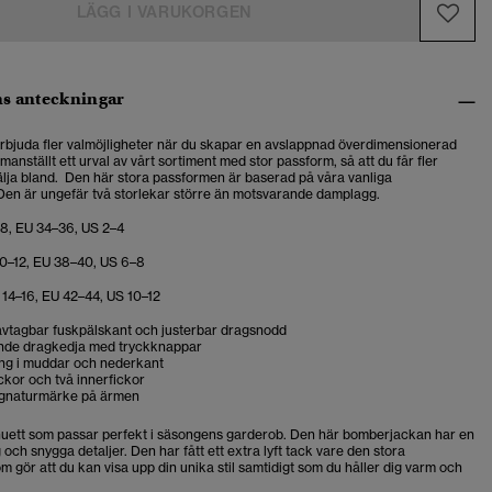
LÄGG I VARUKORGEN
s anteckningar
erbjuda fler valmöjligheter när du skapar en avslappnad överdimensionerad
manställt ett urval av vårt sortiment med stor passform, så att du får fler
välja bland. Den här stora passformen är baserad på våra vanliga
 Den är ungefär två storlekar större än motsvarande damplagg.
8, EU 34–36, US 2–4
0–12, EU 38–40, US 6–8
14–16, EU 42–44, US 10–12
vtagbar fuskpälskant och justerbar dragsnodd
de dragkedja med tryckknappar
ing i muddar och nederkant
ickor och två innerfickor
ignaturmärke på ärmen
lhuett som passar perfekt i säsongens garderob. Den här bomberjackan har en
 och snygga detaljer. Den har fått ett extra lyft tack vare den stora
 gör att du kan visa upp din unika stil samtidigt som du håller dig varm och