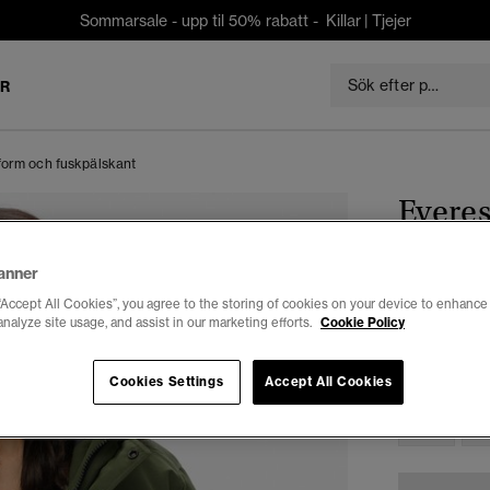
Sommarsale - upp til 50% rabatt -
Killar
|
Tjejer
ER
form och fuskpälskant
Evere
passfo
anner
kr 899,5
“Accept All Cookies”, you agree to the storing of cookies on your device to enhance 
analyze site usage, and assist in our marketing efforts.
Cookie Policy
Du sparar 50 %
Välj Storlek:
Cookies Settings
Accept All Cookies
L
X