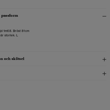
h passform
d 1m68. Bröst 81cm
är storlek:
L
n och skötsel