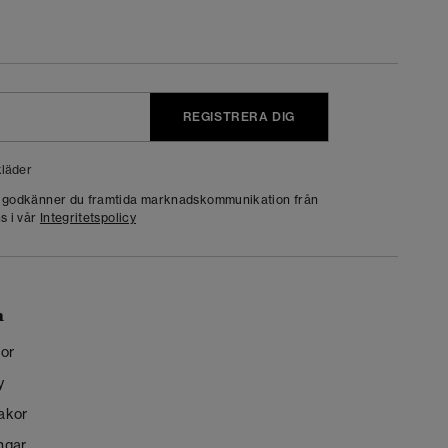
REGISTRERA DIG
läder
g godkänner du framtida marknadskommunikation från
s i vår
Integritetspolicy
n
kor
y
kakor
ngar