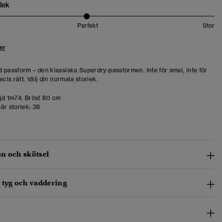
lek
Perfekt
Stor
er
 passform – den klassiska Superdry-passformen. Inte för smal, inte för
ecis rätt. Välj din normala storlek.
d 1m74. Bröst 80 cm
är storlek:
38
n och skötsel
 tyg och vaddering