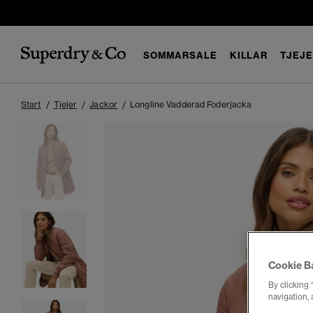
SOMMARSALE
KILLAR
TJEJ
Start
Tjejer
Jackor
Longline Vadderad Foderjacka
Cookie B
By clicking 
navigation, 