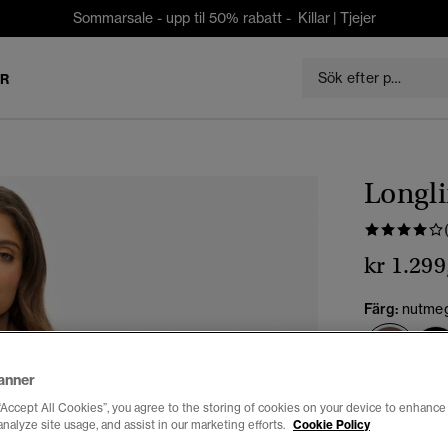
Sommarsale - upp til 50% rabatt -
Killar
|
Tjejer
ER
Longl
kr 1.299
Färg:
nutmeg
vald
anner
Välj Storlek:
“Accept All Cookies”, you agree to the storing of cookies on your device to enhance 
analyze site usage, and assist in our marketing efforts.
Cookie Policy