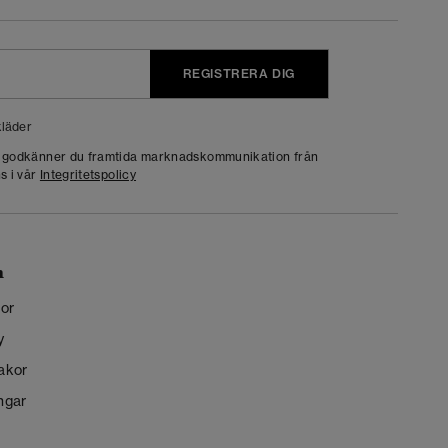
REGISTRERA DIG
läder
g godkänner du framtida marknadskommunikation från
s i vår
Integritetspolicy
n
kor
y
kakor
ngar