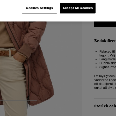
34
3
Cookies Settings
Accept All Cookies
Redaktören
Relaxed fit
lagom. Välj 
Lång model
Dubbla sid
Signaturmä
Ett mysigt och 
Vadderad Foder
ett detaljerat 
enkel att styla 
4
5
6
7
Storlek oc