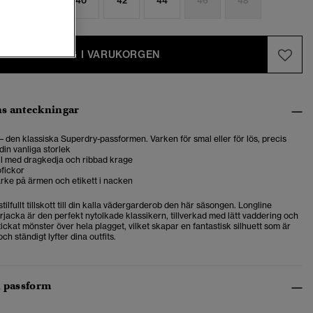
6
38
40
42
44
46
48
LÄGG I VARUKORGEN
s anteckningar
 – den klassiska Superdry-passformen. Varken för smal eller för lös, precis
din vanliga storlek
l med dragkedja och ribbad krage
ofickor
rke på ärmen och etikett i nacken
stilfullt tillskott till din kalla vädergarderob den här säsongen. Longline
jacka är den perfekt nytolkade klassikern, tillverkad med lätt vaddering och
stickat mönster över hela plagget, vilket skapar en fantastisk silhuett som är
och ständigt lyfter dina outfits.
h passform