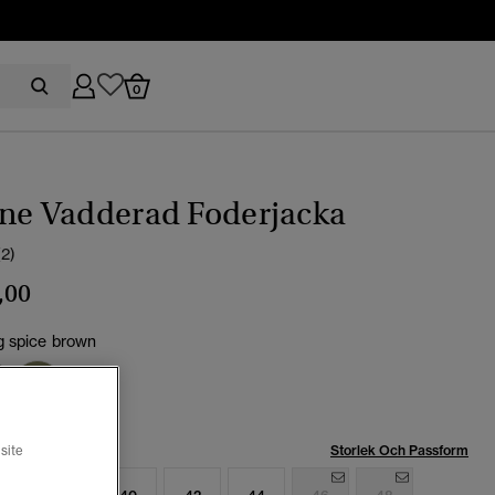
0
ine Vadderad Foderjacka
(2)
,00
 spice brown
Storlek Och Passform
site