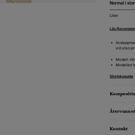
Normal i stor
Liten
Läs Recension
Avslappnad
vid utan pr
Modell:
Höj
Modellen b
Storleksguide
Kompositio
Återvunnet
Kontakt