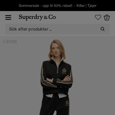
Sommarsale - upp til 50% rabatt -
Killar
|
Tjejer
0
BYXOR