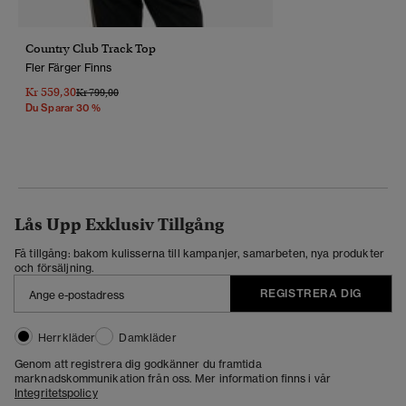
Country Club Track Top
Fler Färger Finns
Kr 559,30
Pris Reducerat Från
Till
Kr 799,00
Du Sparar 30 %
Lås Upp Exklusiv Tillgång
Få tillgång: bakom kulisserna till kampanjer, samarbeten, nya produkter
och försäljning.
REGISTRERA DIG
Herrkläder
Damkläder
Genom att registrera dig godkänner du framtida
marknadskommunikation från oss. Mer information finns i vår
Integritetspolicy