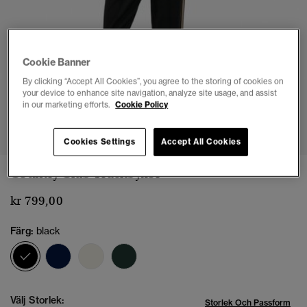
Cookie Banner
By clicking “Accept All Cookies”, you agree to the storing of cookies on
your device to enhance site navigation, analyze site usage, and assist
in our marketing efforts.
Cookie Policy
1
2
3
4
5
6
7
Cookies Settings
Accept All Cookies
Country Club Trackbyxor
kr 799,00
Färg:
black
vald
Välj Storlek:
Storlek Och Passform