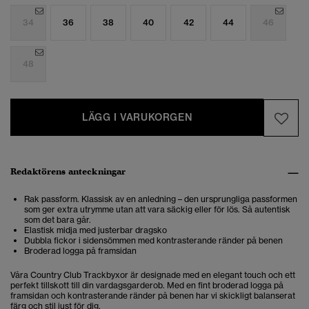
34
36
38
40
42
44
46
48
LÄGG I VARUKORGEN
Redaktörens anteckningar
Rak passform. Klassisk av en anledning – den ursprungliga passformen
som ger extra utrymme utan att vara säckig eller för lös. Så autentisk
som det bara går.
Elastisk midja med justerbar dragsko
Dubbla fickor i sidensömmen med kontrasterande ränder på benen
Broderad logga på framsidan
Våra Country Club Trackbyxor är designade med en elegant touch och ett
perfekt tillskott till din vardagsgarderob. Med en fint broderad logga på
framsidan och kontrasterande ränder på benen har vi skickligt balanserat
färg och stil just för dig.