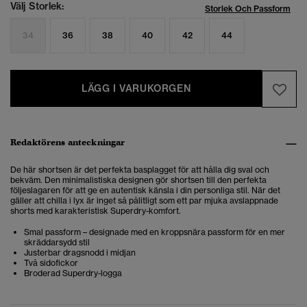
Välj Storlek:
Storlek Och Passform
34
36
38
40
42
44
LÄGG I VARUKORGEN
Redaktörens anteckningar
De här shortsen är det perfekta basplagget för att hålla dig sval och
bekväm. Den minimalistiska designen gör shortsen till den perfekta
följeslagaren för att ge en autentisk känsla i din personliga stil.
När det
gäller att chilla i lyx är inget så pålitligt som ett par mjuka avslappnade
shorts med karakteristisk Superdry-komfort.
Smal passform – designade med en kroppsnära passform för en mer
skräddarsydd stil
Justerbar dragsnodd i midjan
Två sidofickor
Broderad Superdry-logga