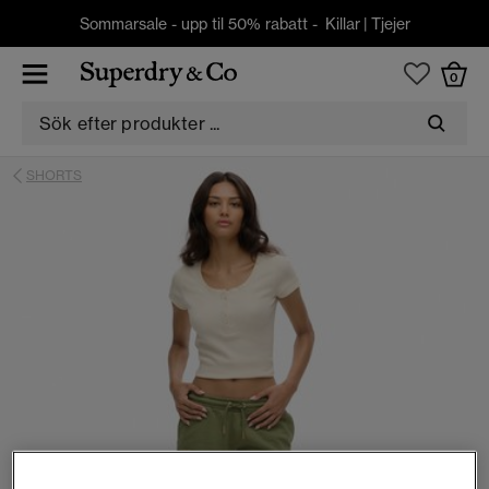
Sommarsale - upp til 50% rabatt -
Killar
|
Tjejer
0
SHORTS