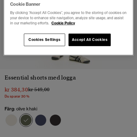
Cookie Banner
By clicking “Accept All Cookies”, you agree to the storing of cookies on
your device to enhance site navigation, analyze site usage, and assist
in our marketing efforts.
Cookie Policy
Cookies Settings
Accept All Cookies
1
2
3
4
5
6
Essential shorts med logga
Pris reducerat från
till
kr 384,30
kr 549,00
Du sparar 30 %
Färg:
olive khaki
vald