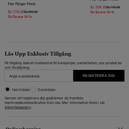
Fler Färger Finns
Kr 559,30
Pris Reducerat 
Till
Kr 799,00
Kr 279,30
Pris Reducerat Från
Till
Kr 399,00
Du Sparar 30 %
Du Sparar 30 %
Lås Upp Exklusiv Tillgång
Få tillgång: bakom kulisserna till kampanjer, samarbeten, nya produkter
och försäljning.
REGISTRERA DIG
Herrkläder
Damkläder
Genom att registrera dig godkänner du framtida
marknadskommunikation från oss. Mer information finns i vår
Integritetspolicy