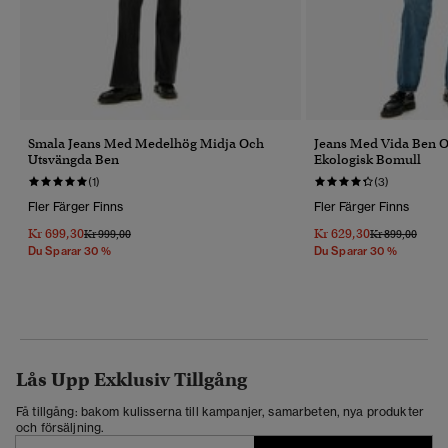
Smala Jeans Med Medelhög Midja Och
Jeans Med Vida Ben 
Utsvängda Ben
Ekologisk Bomull
(1)
(3)
Fler Färger Finns
Fler Färger Finns
Kr 699,30
Kr 629,30
Pris Reducerat Från
Till
Pris Reducerat 
Till
Kr 999,00
Kr 899,00
Du Sparar 30 %
Du Sparar 30 %
Lås Upp Exklusiv Tillgång
Få tillgång: bakom kulisserna till kampanjer, samarbeten, nya produkter
och försäljning.