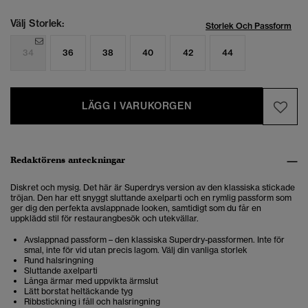
Välj Storlek:
Storlek Och Passform
34
36
38
40
42
44
LÄGG I VARUKORGEN
Redaktörens anteckningar
Diskret och mysig. Det här är Superdrys version av den klassiska stickade
tröjan. Den har ett snyggt sluttande axelparti och en rymlig passform som
ger dig den perfekta avslappnade looken, samtidigt som du får en
uppklädd stil för restaurangbesök och utekvällar.
Avslappnad passform – den klassiska Superdry-passformen. Inte för
smal, inte för vid utan precis lagom. Välj din vanliga storlek
Rund halsringning
Sluttande axelparti
Långa ärmar med uppvikta ärmslut
Lätt borstat heltäckande tyg
Ribbstickning i fåll och halsringning