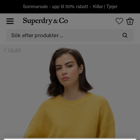
Sommarsale - upp til 50% rabatt -
Killar
|
Tjejer
0
TJEJER