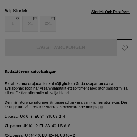
Välj Storlek:
Storlek Och Passform
L
XL
XXL
LÄGG I VARUKORGEN
Redaktörens anteckningar
För att kunna erbjuda fler valmöjligheter när du skapar en extra
avslappnad look har vi sammanställt ett sortiment med stor passform, så
att du får fler alternativ att välja bland.
Den här stora passformen är baserad på våra vanliga herrstorlekar. Den
är ungefär två storlekar större än motsvarande damplagg.
L passar UK 6–8, EU 34–36, US 2–4
XL passar UK 10–12, EU 38–40, US 6–8
XXL passar UK 14–16, EU 42–44, US 10–12