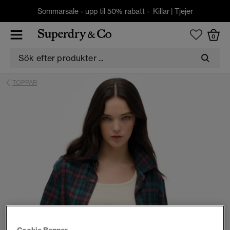
Sommarsale - upp til 50% rabatt -
Killar
|
Tjejer
0
TOPPAR