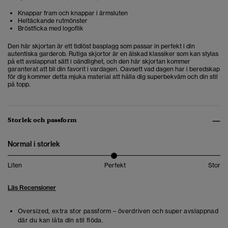
Knappar fram och knappar i ärmsluten
Heltäckande rutmönster
Bröstficka med logoflik
Den här skjortan är ett tidlöst basplagg som passar in perfekt i din
autentiska garderob. Rutiga skjortor är en älskad klassiker som kan stylas
på ett avslappnat sätt i oändlighet, och den här skjortan kommer
garanterat att bli din favorit i vardagen. Oavsett vad dagen har i beredskap
för dig kommer detta mjuka material att hålla dig superbekväm och din stil
på topp.
Storlek och passform
Normal i storlek
Liten
Perfekt
Stor
Läs Recensioner
Oversized, extra stor passform – överdriven och super avslappnad
där du kan låta din stil flöda.