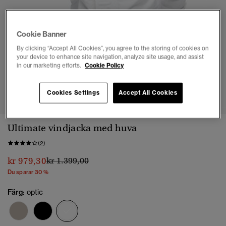
Cookie Banner
By clicking “Accept All Cookies”, you agree to the storing of cookies on
your device to enhance site navigation, analyze site usage, and assist
in our marketing efforts.
Cookie Policy
1
2
3
4
5
6
Cookies Settings
Accept All Cookies
Ultimate vindjacka med huva
(2)
Pris reducerat från
till
kr 979,30
kr 1.399,00
Du sparar 30 %
Färg:
optic
vald