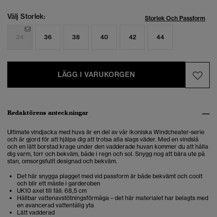
Välj Storlek:
Storlek Och Passform
34
36
38
40
42
44
LÄGG I VARUKORGEN
Redaktörens anteckningar
Ultimate vindjacka med huva är en del av vår ikoniska Windcheater-serie
och är gjord för att hjälpa dig att trotsa alla slags väder. Med en vindslå
och en lätt borstad krage under den vadderade huvan kommer du att hålla
dig varm, torr och bekväm, både i regn och sol. Snygg nog att bära ute på
stan, omsorgsfullt designad och bekväm.
Det här snygga plagget med vid passform är både bekvämt och coolt
och blir ett måste i garderoben
UK10 axel till fåll: 68,5 cm
Hållbar vattenavstötningsförmåga – det här materialet har belagts med
en avancerad vattentålig yta
Lätt vadderad