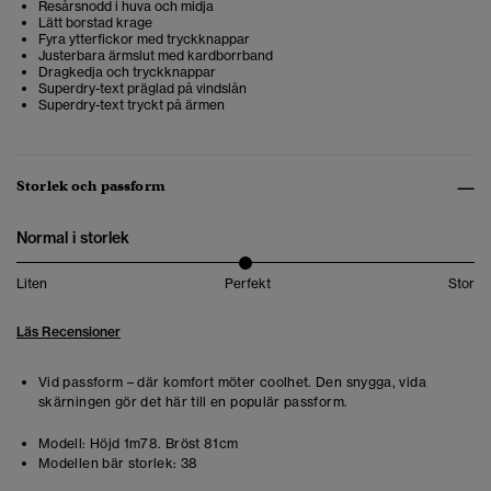
Resårsnodd i huva och midja
Lätt borstad krage
Fyra ytterfickor med tryckknappar
Justerbara ärmslut med kardborrband
Dragkedja och tryckknappar
Superdry-text präglad på vindslån
Superdry-text tryckt på ärmen
Storlek och passform
Normal i storlek
Liten
Perfekt
Stor
Läs Recensioner
Vid passform – där komfort möter coolhet. Den snygga, vida
skärningen gör det här till en populär passform.
Modell:
Höjd 1m78. Bröst 81cm
Modellen bär storlek:
38