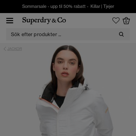
Sommarsale - upp til 50% rabatt -
Killar
|
Tjejer
0
JACKOR