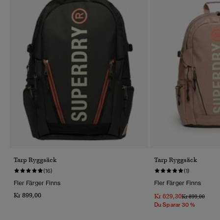
Tarp Ryggsäck
Tarp Ryggsäck
(16)
(1)
Fler Färger Finns
Fler Färger Finns
Kr 899,00
Kr 629,30
Pris Reducerat 
Till
Kr 899,00
Du Sparar 30 %