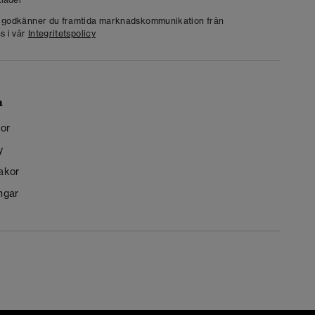
g godkänner du framtida marknadskommunikation från
s i vår
Integritetspolicy
n
kor
y
kakor
ngar