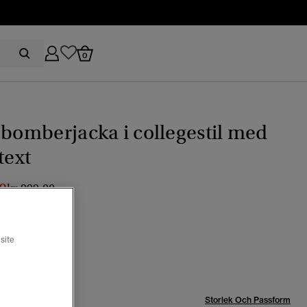
0
 bomberjacka i collegestil med
text
0
Pris reducerat från
till
kr 999,00
site
Storlek Och Passform