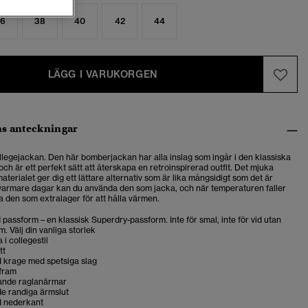
6
38
40
42
44
LÄGG I VARUKORGEN
s anteckningar
llegejackan. Den här bomberjackan har alla inslag som ingår i den klassiska
ch är ett perfekt sätt att återskapa en retroinspirerad outfit. Det mjuka
terialet ger dig ett lättare alternativ som är lika mångsidigt som det är
varmare dagar kan du använda den som jacka, och när temperaturen faller
 den som extralager för att hålla värmen.
passform – en klassisk Superdry-passform. Inte för smal, inte för vid utan
m. Välj din vanliga storlek
 i collegestil
tt
d krage med spetsiga slag
fram
ande raglanärmar
de randiga ärmslut
d nederkant