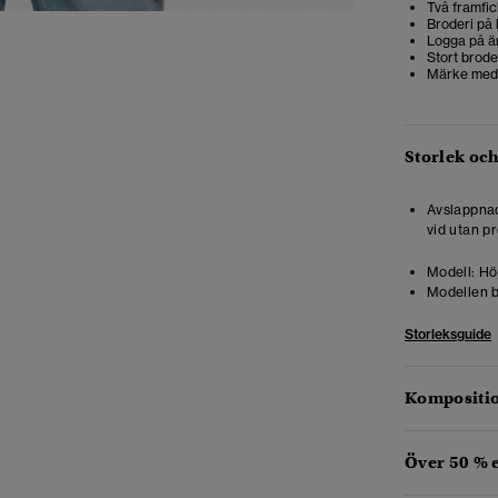
Två framfi
Broderi på 
Logga på 
Stort brode
Märke med 
Storlek oc
Avslappnad
vid utan pr
Modell:
Höj
Modellen b
Storleksguide
Kompositio
Över 50 % 