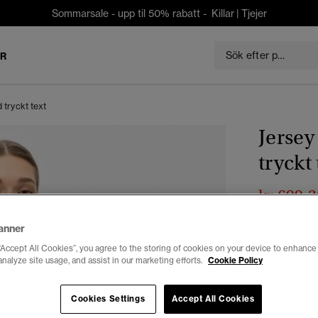
Sommarsale - upp til 50% rabatt -
Killar
|
Tjejer
ER
 tryckt text
Jersey
tryckt 
kr 699,3
Du sparar 30 %
anner
Färg:
black
“Accept All Cookies”, you agree to the storing of cookies on your device to enhance 
vald
analyze site usage, and assist in our marketing efforts.
Cookie Policy
Cookies Settings
Accept All Cookies
Välj Storlek: