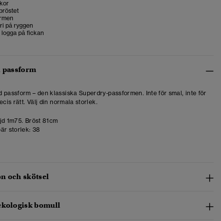
ckor
bröstet
ärmen
ri på ryggen
logga på fickan
h passform
 passform – den klassiska Superdry-passformen. Inte för smal, inte för
ecis rätt. Välj din normala storlek.
d 1m75. Bröst 81cm
är storlek:
38
n och skötsel
ekologisk bomull