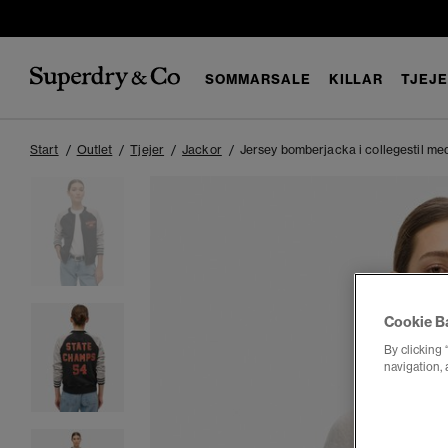
SOMMARSALE
KILLAR
TJEJ
Start
Outlet
Tjejer
Jackor
Jersey bomberjacka i collegestil med
Cookie B
By clicking 
navigation, 