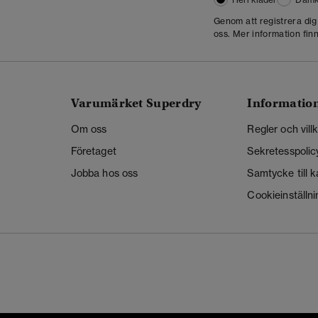
Genom att registrera di
oss. Mer information finn
Varumärket Superdry
Informatio
Om oss
Regler och vill
Företaget
Sekretesspolic
Jobba hos oss
Samtycke till 
Cookieinställni