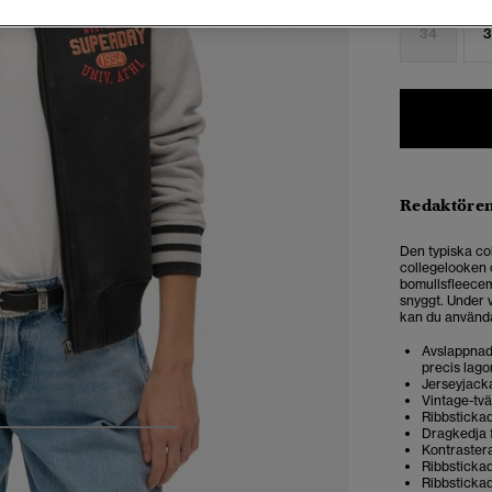
34
3
Redaktören
Den typiska co
collegelooken o
bomullsfleecema
snyggt. Under 
kan du använda
Avslappnad 
precis lago
Jerseyjacka
Vintage-tvä
Ribbsticka
Dragkedja 
5
6
7
8
Kontraster
Ribbsticka
Ribbsticka