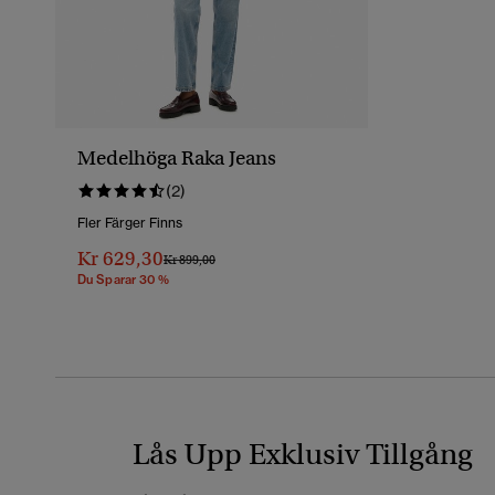
Medelhöga Raka Jeans
(2)
Fler Färger Finns
Kr 629,30
Pris Reducerat Från
Till
Kr 899,00
Du Sparar 30 %
Lås Upp Exklusiv Tillgång