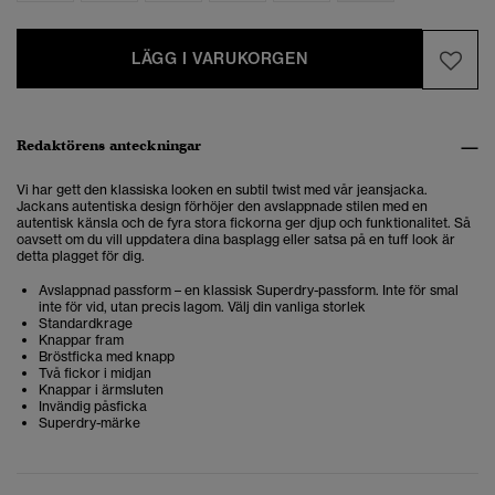
LÄGG I VARUKORGEN
Redaktörens anteckningar
Vi har gett den klassiska looken en subtil twist med vår jeansjacka.
Jackans autentiska design förhöjer den avslappnade stilen med en
autentisk känsla och de fyra stora fickorna ger djup och funktionalitet. Så
oavsett om du vill uppdatera dina basplagg eller satsa på en tuff look är
detta plagget för dig.
Avslappnad passform – en klassisk Superdry-passform. Inte för smal
inte för vid, utan precis lagom. Välj din vanliga storlek
Standardkrage
Knappar fram
Bröstficka med knapp
Två fickor i midjan
Knappar i ärmsluten
Invändig påsficka
Superdry-märke