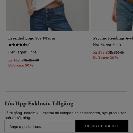
Essential Logo 90s T-Tröja
Psychic Readings Avs
Fler Färger Finns
(3)
Fler Färger Finns
Kr 279,30
Pris Reducerat 
Till
Kr 399,00
Du Sparar 30 %
Kr 149,50
Pris Reducerat Från
Till
Kr 299,00
Du Sparar 50 %
Lås Upp Exklusiv Tillgång
Få tillgång: bakom kulisserna till kampanjer, samarbeten, nya produkter
och försäljning.
REGISTRERA DIG