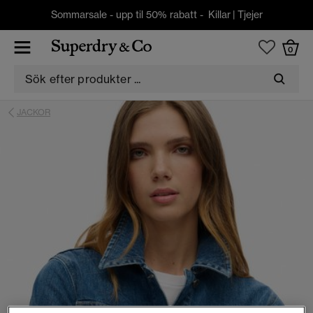
Sommarsale - upp til 50% rabatt -
Killar
|
Tjejer
0
JACKOR