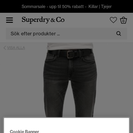
Sommarsale - upp til 50% rabatt -
Killar
|
Tjejer
0
VISA ALLA
Cookie Banner