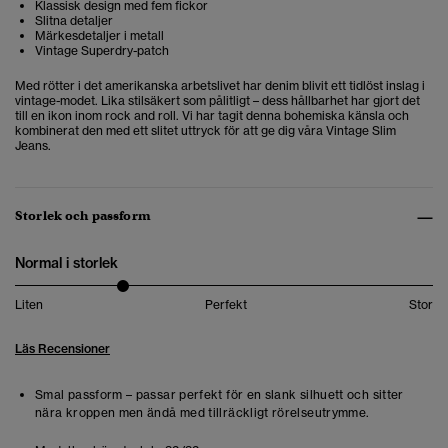
Klassisk design med fem fickor
Slitna detaljer
Märkesdetaljer i metall
Vintage Superdry-patch
Med rötter i det amerikanska arbetslivet har denim blivit ett tidlöst inslag i
vintage-modet. Lika stilsäkert som pålitligt – dess hållbarhet har gjort det
till en ikon inom rock and roll. Vi har tagit denna bohemiska känsla och
kombinerat den med ett slitet uttryck för att ge dig våra Vintage Slim
Jeans.
Storlek och passform
Normal i storlek
Liten
Perfekt
Stor
Läs Recensioner
Smal passform – passar perfekt för en slank silhuett och sitter
nära kroppen men ändå med tillräckligt rörelseutrymme.