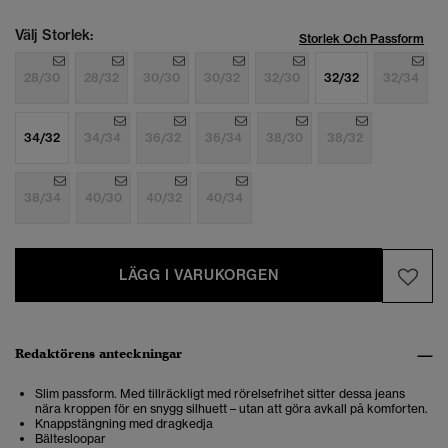
Välj Storlek:
Storlek Och Passform
28/30
28/32
30/30
30/32
32/30
32/32
32/34
34/32
34/34
36/32
36/34
38/30
38/32
38/34
40/30
40/32
40/34
LÄGG I VARUKORGEN
Redaktörens anteckningar
Slim passform. Med tillräckligt med rörelsefrihet sitter dessa jeans
nära kroppen för en snygg silhuett – utan att göra avkall på komforten.
Knappstängning med dragkedja
Bältesloopar