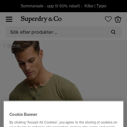
Sommarsale - upp til 50% rabatt -
Killar
|
Tjejer
0
TOPPAR
Cookie Banner
By clicking “Accept All Cookies”, you agree to the storing of cookies on