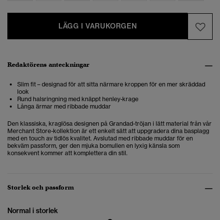
LÄGG I VARUKORGEN
Redaktörens anteckningar
Slim fit – designad för att sitta närmare kroppen för en mer skräddad
look
Rund halsringning med knäppt henley-krage
Långa ärmar med ribbade muddar
Den klassiska, kraglösa designen på Grandad-tröjan i lätt material från vår
Merchant Store-kollektion är ett enkelt sätt att uppgradera dina basplagg
med en touch av tidlös kvalitet. Avslutad med ribbade muddar för en
bekväm passform, ger den mjuka bomullen en lyxig känsla som
konsekvent kommer att komplettera din stil.
Storlek och passform
Normal i storlek