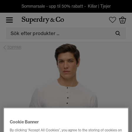
Sommarsale - upp til 50% rabatt -
Killar
|
Tjejer
0
TOPPAR
Cookie Banner
By clicking “Accept All Cookies”, you agree to the storing of cookies on