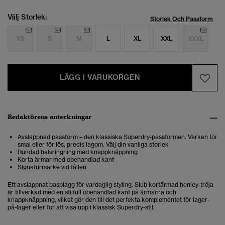
Välj Storlek:
Storlek Och Passform
XS
S
M
L
XL
XXL
XXXL
LÄGG I VARUKORGEN
Redaktörens anteckningar
Avslappnad passform – den klassiska Superdry-passformen. Varken för
smal eller för lös, precis lagom. Välj din vanliga storlek
Rundad halsringning med knappknäppning
Korta ärmar med obehandlad kant
Signaturmärke vid fållen
Ett avslappnat basplagg för vardaglig styling. Slub kortärmad henley-tröja
är tillverkad med en stilfull obehandlad kant på ärmarna och
knappknäppning, vilket gör den till det perfekta komplementet för lager-
på-lager eller för att visa upp i klassisk Superdry-stil.