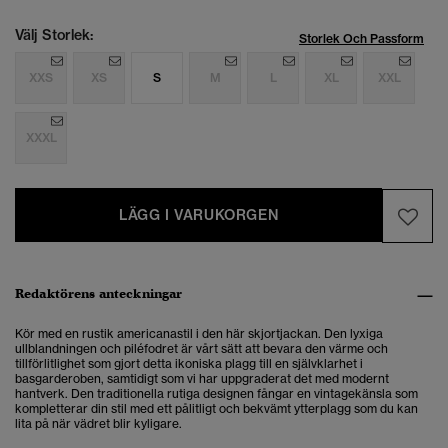
Välj Storlek:
Storlek Och Passform
XXS
XS
S
M
L
XL
XXL
XXXL
LÄGG I VARUKORGEN
Redaktörens anteckningar
Kör med en rustik americanastil i den här skjortjackan. Den lyxiga
ullblandningen och piléfodret är vårt sätt att bevara den värme och
tillförlitlighet som gjort detta ikoniska plagg till en självklarhet i
basgarderoben, samtidigt som vi har uppgraderat det med modernt
hantverk. Den traditionella rutiga designen fångar en vintagekänsla som
kompletterar din stil med ett pålitligt och bekvämt ytterplagg som du kan
lita på när vädret blir kyligare.