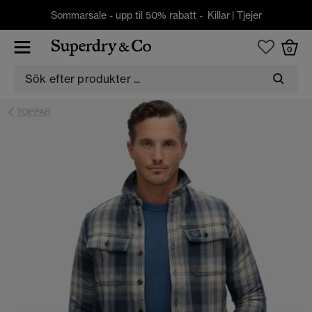
Sommarsale - upp til 50% rabatt -
Killar
|
Tjejer
0
TOPPAR