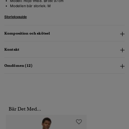
Modell:
Höjd 1m88. Bröst 97cm
Modellen bär storlek:
M
Storleksguide
Komposition och skötsel
Kontakt
Omdömen (12)
Bär Det Med...