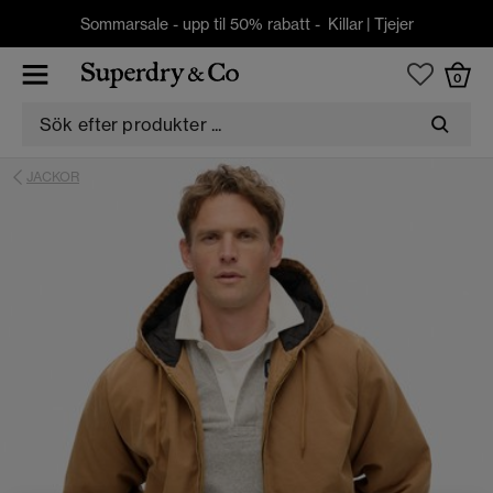
Sommarsale - upp til 50% rabatt -
Killar
|
Tjejer
0
JACKOR