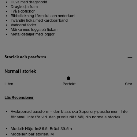
Huva med dragsnodd
Dragkedja fram
Två sidofickor
Ribbstickning i ärmslut och nederkant
Invändig ficka med kardborrband
Vadderat foder
Märke med logga på fickan
Metalldetaljer med loggor
Storlek och passform
Normal i storlek
Liten
Perfekt
Stor
Läs Recensioner
Avslappnad passform – den klassiska Superdry-passformen. Inte
för smal, inte för vid utan precis rätt. Välj din normala storlek.
Modell:
Höjd 1m86.5. Bröst 39.5in
Modellen bär storlek:
M