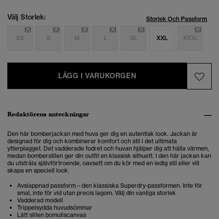
Välj Storlek:
Storlek Och Passform
XS
S
M
L
XL
XXL
XXXL
LÄGG I VARUKORGEN
Redaktörens anteckningar
Den här bomberjackan med huva ger dig en autentisk look. Jackan är
designad för dig och kombinerar komfort och stil i det ultimata
ytterplagget. Det vadderade fodret och huvan hjälper dig att hålla värmen,
medan bomberstilen ger din outfit en klassisk silhuett. I den här jackan kan
du utstråla självförtroende, oavsett om du kör med en ledig stil eller vill
skapa en speciell look.
Avslappnad passform – den klassiska Superdry-passformen. Inte för
smal, inte för vid utan precis lagom. Välj din vanliga storlek
Vadderad modell
Trippelsydda huvudsömmar
Lätt sliten bomullscanvas