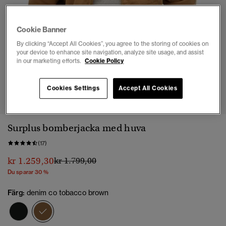
Cookie Banner
By clicking “Accept All Cookies”, you agree to the storing of cookies on
your device to enhance site navigation, analyze site usage, and assist
in our marketing efforts.
Cookie Policy
1
2
3
4
5
6
7
8
Cookies Settings
Accept All Cookies
Surplus bomberjacka med huva
(17)
Pris reducerat från
till
kr 1.259,30
kr 1.799,00
Du sparar 30 %
Färg:
denim co tobacco brown
vald